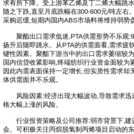
求有所下降。受上游苯乙烯及丁二烯大幅跳水影
随之下跌,直至月底跌幅在300-600元/吨左
采购迟缓,短期内国内ABS市场料将维持弱势
聚酯出口需求低迷,PTA供需形势不乐观:9
扬升后随即跳水。从PTA的供需面看,需求疲
键性因素。聚酯下游当中的出口需求萎缩较为
国内信贷收紧影响,终端纺织行业资金面较为
因此内需表面保持一定增长,但实质性需求却
体供需面并不乐观。
风险因素:经济出现大幅波动,导致需求迅速
格大幅上涨的风险。
行业投资策略及公司推荐:弱市背景下,建
会。可积极关注丙烷脱氢制丙烯项目启动的东