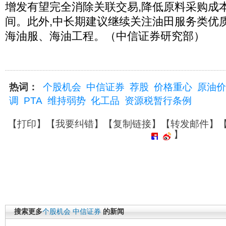
增发有望完全消除关联交易,降低原料采购成
间。此外,中长期建议继续关注油田服务类优
海油服、海油工程。（中信证券研究部）
热词：
个股机会
中信证券
荐股
价格重心
原油价
调
PTA
维持弱势
化工品
资源税暂行条例
【
打印
】【
我要纠错
】【
复制链接
】【
转发邮件
】
】
搜索更多
个股机会
中信证券
的新闻