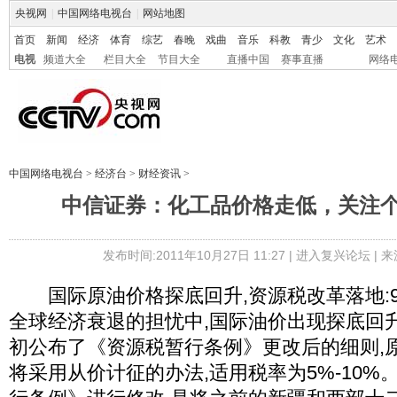
央视网
|
中国网络电视台
|
网站地图
首页
新闻
经济
体育
综艺
春晚
戏曲
音乐
科教
青少
文化
艺术
电视
频道大全
栏目大全
节目大全
直播中国
赛事直播
网络
中国网络电视台
>
经济台
>
财经资讯
>
中信证券：化工品价格走低，关注个
发布时间:2011年10月27日 11:27 |
进入复兴论坛
| 
国际原油价格探底回升,资源税改革落地:9
全球经济衰退的担忧中,国际油价出现探底回升
初公布了《资源税暂行条例》更改后的细则,
将采用从价计征的办法,适用税率为5%-10%