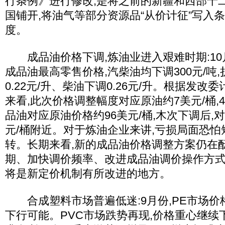
行条例》进行修改,是将之前的新疆和西部十
国铺开,将油气等部分资源品“从价计征”写入
度。
成品油价格下调,炼油业进入艰难时期:10
成品油最高零售价格,汽柴油均下调300元/吨,
0.22元/升、柴油下调0.26元/升。根据发
来看,此次价格调整幅度对应原油约7美元/桶,
品油对应原油价格约96美元/桶,木次下调后,
元/桶附近。对于炼油企业来讲,亏损局面恐
转。长期来看,新的成品油价格调整方案仍在
期、加快调价频率、改进成品油调价操作方
将是新定价机制有所改进的地方。
合成塑料市场普遍低迷:9月份,PE市场价
下行可能。PVC市场跌势再现,价格重心继续