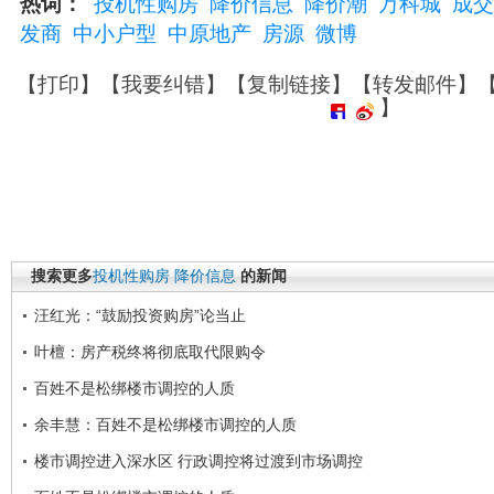
热词：
投机性购房
降价信息
降价潮
万科城
成交
发商
中小户型
中原地产
房源
微博
【
打印
】【
我要纠错
】【
复制链接
】【
转发邮件
】
】
搜索更多
投机性购房
降价信息
的新闻
汪红光：“鼓励投资购房”论当止
叶檀：房产税终将彻底取代限购令
百姓不是松绑楼市调控的人质
余丰慧：百姓不是松绑楼市调控的人质
楼市调控进入深水区 行政调控将过渡到市场调控