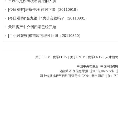
百姓不是松绑楼市调控的人质
[今日观察]房价停涨 何时下降（20110919）
[今日观察]“金九银十”房价会跌吗？（20110901）
天津房产中介倒闭潮已经开始
[半小时观察]楼市应向理性回归（20110820）
关于CCTV
|
联系CCTV
|
关于CNTV
|
联系CNTV
|
人才招聘
中国中央电视台 中国网络电
违法和不良信息举报
京ICP证060535号
网上传播视听节目许可证号 0102004
新出网证（京）字0