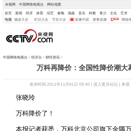
央视网
|
中国网络电视台
|
网站地图
首页
新闻
经济
体育
综艺
春晚
戏曲
音乐
科教
青少
文化
艺术
电视
频道大全
栏目大全
节目大全
直播中国
赛事直播
网络
中国网络电视台
>
经济台
>
财经资讯
>
万科再降价：全国性降价潮大
发布时间:2011年11月01日 09:40 |
进入复兴论坛
| 来
张晓玲
万科降价了！
本报记者获悉，万科北京公司旗下金隅万科