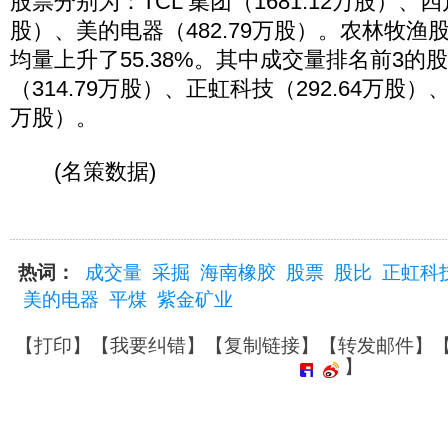
股票分别为：TCL 集团（1681.12万股）、四
股）、美的电器（482.79万股）。农林牧渔
均量上升了55.38%。其中成交量排名前3的
（314.79万股）、正虹科技（292.64万股）、
万股）。
(名策数据)
热词：
成交量
采掘
海南橡胶
股票
股比
正虹科
美的电器
平煤
紫金矿业
【
打印
】【
我要纠错
】【
复制链接
】【
转发邮件
】
】