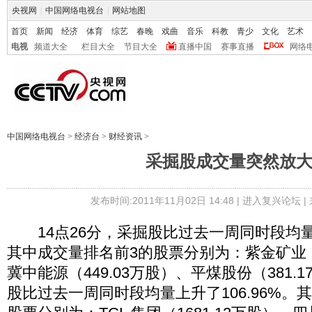
央视网
|
中国网络电视台
|
网站地图
首页
新闻
经济
体育
综艺
春晚
戏曲
音乐
科教
青少
文化
艺术
电视
频道大全
栏目大全
节目大全
直播中国
赛事直播
网络
中国网络电视台
>
经济台
>
财经资讯
>
采掘股成交量突然放
发布时间:2011年11月02日 14:48 |
进入复兴论坛
|
14点26分，采掘股比过去一周同时段均量上
其中成交量排名前3的股票分别为：紫金矿业（1
冀中能源（449.03万股）、平煤股份（381.
股比过去一周同时段均量上升了106.96%。