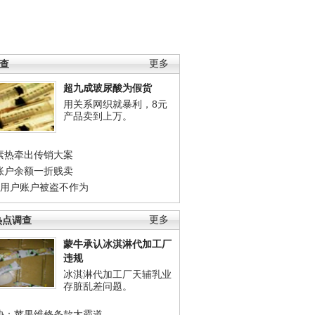
调查
更多
超九成玻尿酸为假货
用关系网织就暴利，8元
产品卖到上万。
素热牵出传销大案
账户余额一折贱卖
店用户账户被盗不作为
热点调查
更多
蒙牛承认冰淇淋代加工厂
违规
冰淇淋代加工厂天辅乳业
存脏乱差问题。
协：苹果维修条款太霸道