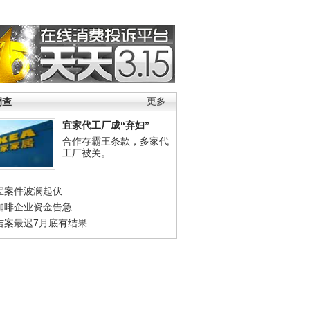
调查
更多
宜家代工厂成“弃妇”
合作存霸王条款，多家代
工厂被关。
宝案件波澜起伏
咖啡企业资金告急
吉案最迟7月底有结果