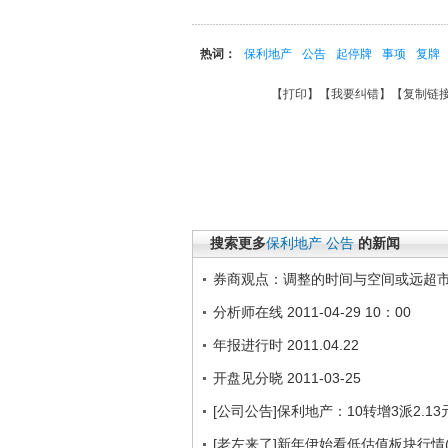
热词：
保利地产
公告
起停牌
事项
复牌
【
打印
】【
我要纠错
】【
复制链
搜索更多
保利地产
公告
的新闻
券商观点：调整的时间与空间或远超
分析师在线 2011-04-29 10：00
年报进行时 2011.04.22
开盘见分晓 2011-03-25
[公司公告]保利地产：10转增3派2.13
[老左来了]新年伊始看低估值板块行情(201