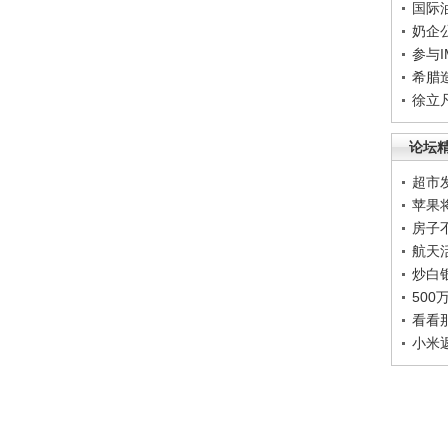
国际
奶企
参与
希腊
徐立
论坛
超市
苹果
房子
航天
炒白
50
看看
小米