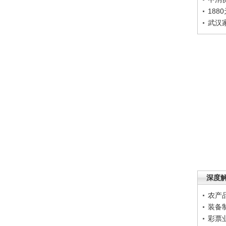
188
武汉
深度
农产
装备
彩票