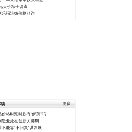
0元天价粽子调查
家乐福涉嫌价格欺诈
解读
更多
品价格时涨时跌有“解药”吗
制造业处在创新关键期
业不能靠“不回复”谋发展