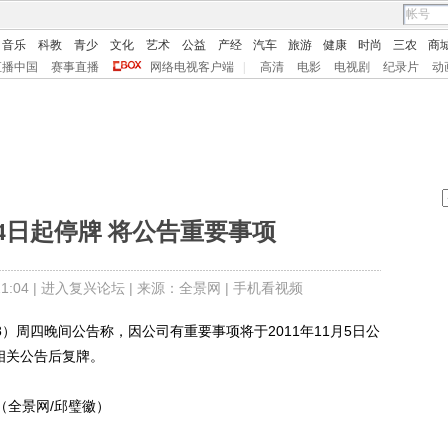
音乐
科教
青少
文化
艺术
公益
产经
汽车
旅游
健康
时尚
三农
商
直播中国
赛事直播
网络电视客户端
|
高清
电影
电视剧
纪录片
动
4日起停牌 将公告重要事项
:04 |
进入复兴论坛
| 来源：全景网 |
手机看视频
8）周四晚间公告称，因公司有重要事项将于2011年11月5日公
相关公告后复牌。
（全景网/邱璧徽）