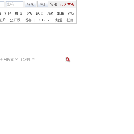
登录
注册
客服
设为首页
城
社区
微博
博客
论坛
访谈
邮箱
游戏
画片
公开课
播客
|
CCTV
频道
栏目