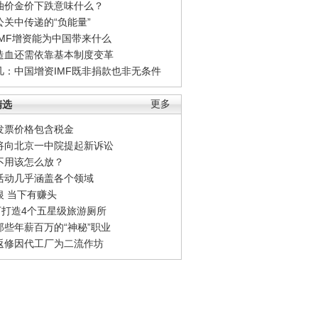
油价金价下跌意味什么？
公关中传递的“负能量”
IMF增资能为中国带来什么
造血还需依靠基本制度变革
凡：中国增资IMF既非捐款也非无条件
精选
更多
发票价格包含税金
将向北京一中院提起新诉讼
不用该怎么放？
活动几乎涵盖各个领域
银 当下有赚头
0万打造4个五星级旅游厕所
那些年薪百万的“神秘”职业
返修因代工厂为二流作坊