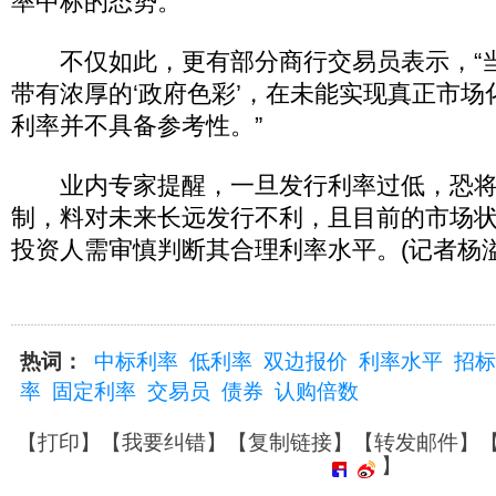
率中标的态势。
不仅如此，更有部分商行交易员表示，“
带有浓厚的‘政府色彩’，在未能实现真正市
利率并不具备参考性。”
业内专家提醒，一旦发行利率过低，恐将
制，料对未来长远发行不利，且目前的市场
投资人需审慎判断其合理利率水平。(记者杨溢
热词：
中标利率
低利率
双边报价
利率水平
招标
率
固定利率
交易员
债券
认购倍数
【
打印
】【
我要纠错
】【
复制链接
】【
转发邮件
】
】