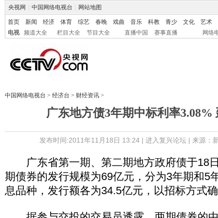
央视网
|
中国网络电视台
|
网站地图
首页
新闻
经济
体育
综艺
春晚
戏曲
音乐
科教
青少
文化
艺术
电视
频道大全
栏目大全
节目大全
直播中国
赛事直播
网络
中国网络电视台
>
经济台
>
财经资讯
>
广东地方债3年期中标利率3.08%
发布时间:2011年11月18日 13:24 |
进入复兴论坛
| 来源：新
广东省第一期、第二期地方政府债于18日
期债券的发行规模为69亿元，分为3年期和5
息品种，发行额各为34.5亿元，以招标方式
据参与交投的交易员透露，两期债券的中标利