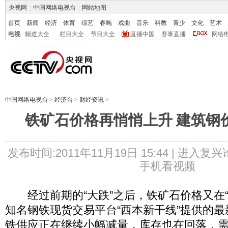
央视网
|
中国网络电视台
|
网站地图
首页
新闻
经济
体育
综艺
春晚
戏曲
音乐
科教
青少
文化
艺术
电视
频道大全
栏目大全
节目大全
直播中国
赛事直播
网络
中国网络电视台
>
经济台
>
财经资讯
>
铁矿石价格再悄悄上升 建筑钢
发布时间:2011年11月19日 15:44 |
进入复兴
手机看视频
经过前期的“大跌”之后，铁矿石价格又在“
知名钢铁现货交易平台“西本新干线”提供的
铁供应正在继续小幅减量，库存也在回落，