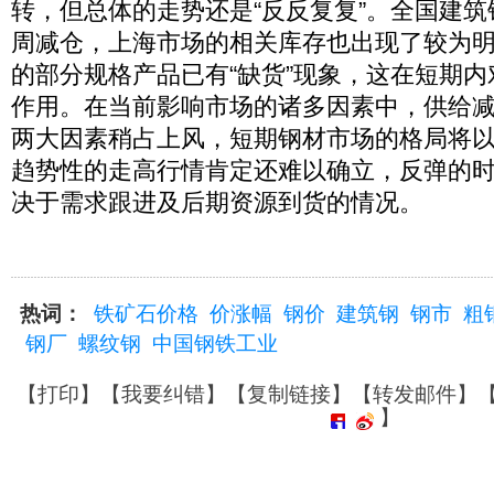
转，但总体的走势还是“反反复复”。全国建筑
周减仓，上海市场的相关库存也出现了较为
的部分规格产品已有“缺货”现象，这在短期
作用。在当前影响市场的诸多因素中，供给减
两大因素稍占上风，短期钢材市场的格局将以
趋势性的走高行情肯定还难以确立，反弹的
决于需求跟进及后期资源到货的情况。
热词：
铁矿石价格
价涨幅
钢价
建筑钢
钢市
粗
钢厂
螺纹钢
中国钢铁工业
【
打印
】【
我要纠错
】【
复制链接
】【
转发邮件
】
】