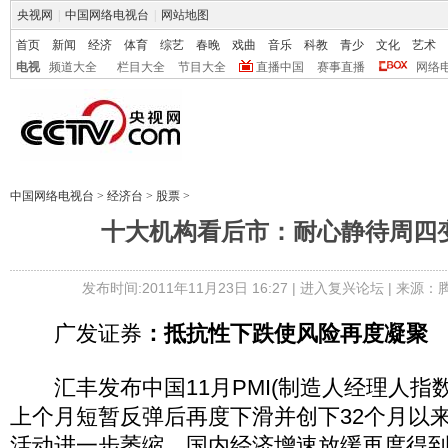
央视网
|
中国网络电视台
|
网站地图
首页
新闻
经济
体育
综艺
春晚
戏曲
音乐
科教
青少
文化
艺术
电视
频道大全
栏目大全
节目大全
直播中国
赛事直播
网络
中国网络电视台
>
经济台
>
股票
>
十大机构看后市：耐心静待周四
发布时间:2011年11月23日 16:27 |
进入复兴论坛
| 来源：
广发证券
：抵抗性下跌使风险再度凝聚
汇丰发布中国11月PMI(制造人经理人指数
上个月短暂反弹后再度下滑并创下32个月以
活动进一步萎缩，国内经济增速放缓再度得