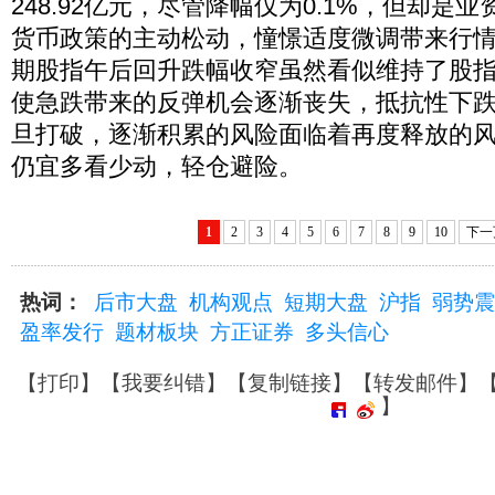
248.92亿元，尽管降幅仅为0.1%，但却是
货币政策的主动松动，憧憬适度微调带来行
期股指午后回升跌幅收窄虽然看似维持了股
使急跌带来的反弹机会逐渐丧失，抵抗性下
旦打破，逐渐积累的风险面临着再度释放的
仍宜多看少动，轻仓避险。
1
2
3
4
5
6
7
8
9
10
下一
热词：
后市大盘
机构观点
短期大盘
沪指
弱势震
盈率发行
题材板块
方正证券
多头信心
【
打印
】【
我要纠错
】【
复制链接
】【
转发邮件
】
】