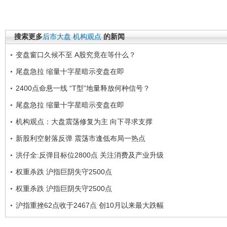
搜索更多
后市大盘
机构观点
的新闻
变盘窗口久候不至 A股究竟在等什么？
尾盘急拉 缩量十字星暗示变盘在即
2400点命悬一线 “T型”地量释放何种信号？
尾盘急拉 缩量十字星暗示变盘在即
机构观点：大盘震荡修复为主 向下寻求支撑
新股利空射落反弹 震荡市逢低布局一热点
洪仔全:反弹目标位2800点 关注消费及产业升级
权重杀跌 沪指巨阴失守2500点
权重杀跌 沪指巨阴失守2500点
沪指重挫62点收于2467点 创10月以来最大跌幅