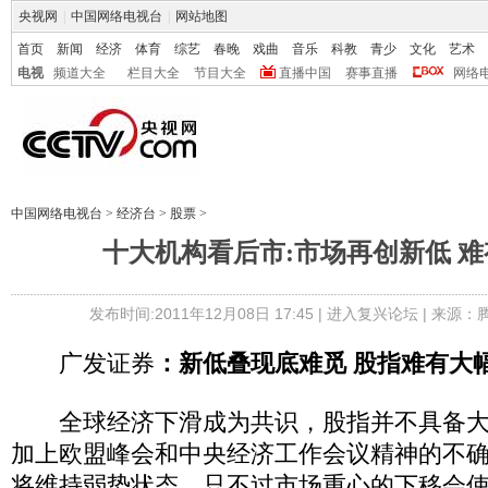
央视网
|
中国网络电视台
|
网站地图
首页
新闻
经济
体育
综艺
春晚
戏曲
音乐
科教
青少
文化
艺术
电视
频道大全
栏目大全
节目大全
直播中国
赛事直播
网络
中国网络电视台
>
经济台
>
股票
>
十大机构看后市:市场再创新低 
发布时间:2011年12月08日 17:45 |
进入复兴论坛
| 来源：
广发证券
：新低叠现底难觅 股指难有大
全球经济下滑成为共识，股指并不具备大
加上欧盟峰会和中央经济工作会议精神的不
将维持弱势状态，只不过市场重心的下移会