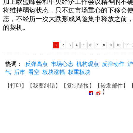
加上欧盟峰会和中央经济工作会议精神的不
将维持弱势状态，只不过市场重心的下移会
态，不经历一次大跌形成风险集中释放之前
的契机。
1
2
3
4
5
6
7
8
9
10
下一
热词：
反弹高点
市场心态
机构观点
反弹动作
沪
气
后市
看空
板块涨幅
权重板块
【
打印
】【
我要纠错
】【
复制链接
】【
转发邮件
】
】