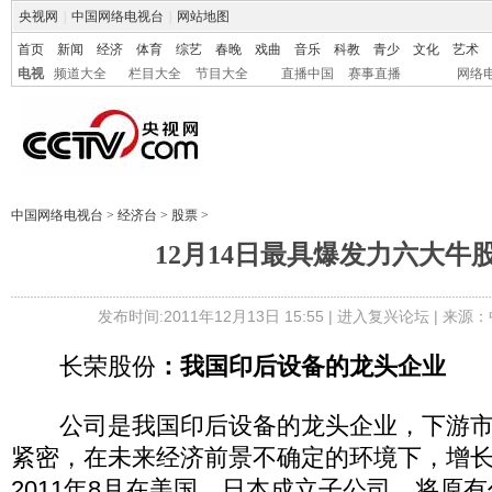
央视网
|
中国网络电视台
|
网站地图
首页
新闻
经济
体育
综艺
春晚
戏曲
音乐
科教
青少
文化
艺术
电视
频道大全
栏目大全
节目大全
直播中国
赛事直播
网络
中国网络电视台
>
经济台
>
股票
>
12月14日最具爆发力六大牛股
发布时间:2011年12月13日 15:55 |
进入复兴论坛
| 来源：
长荣股份
：我国印后设备的龙头企业
公司是我国印后设备的龙头企业，下游市
紧密，在未来经济前景不确定的环境下，增
2011年8月在美国、日本成立子公司，将原