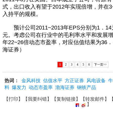
式，出口收入有望于2012年实现倍增，并在3
入持平的规模。
预计公司2011~2013年EPS分别为1．14
元。考虑公司在行业中的毛利率水平和发展增速
年22~26倍动态市盈率，对应估值结果为36．0
海证券）
1
2
3
4
5
6
下一页>>
热词：
金风科技
估值水平
方正证券
风电设备
牛
料
爆发力
动态市盈率
渤海证券
钢铁产品
【
打印
】【
我要纠错
】【
复制链接
】【
转发邮件
】
】