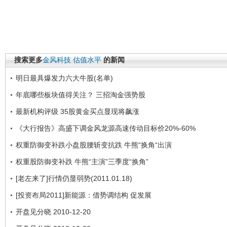
搜索更多
金风科技
估值水平
的新闻
明日最具爆发力六大牛股(名单)
年底哪些板块值得关注？ 三招淘金强势股
最新机构评级 35股黄金买点显现将飙涨
《大行报告》高盛下调金风龙源高速传动目标价20%-60%
权重防御变补跌小盘股腰斩变抗跌 牛熊“换角“出演
权重股防御变补跌 牛熊“主演”三季度“换角”
[老左来了]行情仍显弱势(2011.01.18)
[投资布局2011]新能源：借势调结构 促发展
开盘见分晓 2010-12-20