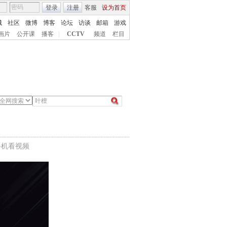
登录
注册
客服
设为首页
城
社区
微博
博客
论坛
访谈
邮箱
游戏
画片
公开课
播客
|
CCTV
频道
栏目
手机看视频