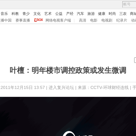
音乐
科教
青少
文化
艺术
公益
产经
汽车
旅游
健康
时尚
三农
商
直播中国
赛事直播
网络电视客户端
|
高清
电影
电视剧
纪录片
动
叶檀：明年楼市调控政策或发生微调
011年12月15日 13:57 |
进入复兴论坛
| 来源：CCTV-环球财经连线 |