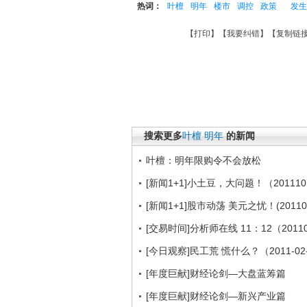
热词：
叶檀
明年
楼市
调控
政策
发生
【
打印
】【
我要纠错
】【
复制链
搜索更多
叶檀
明年
的新闻
叶檀：明年限购令不会放松
[新闻1+1]小土豆，大问题！（201110
[新闻1+1]股市动荡 美元之忧！(201108
[交易时间]分析师在线 11：12（2011
[今日观察]民工荒 慌什么？（2011-02
[年度巨献]财经论剑—大盘蓝筹篇
[年度巨献]财经论剑—新兴产业篇