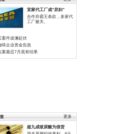
宜家代工厂成“弃妇”
合作存霸王条款，多家代
工厂被关。
宝案件波澜起伏
咖啡企业资金告急
吉案最迟7月底有结果
调查
更多
超九成玻尿酸为假货
用关系网织就暴利，8元