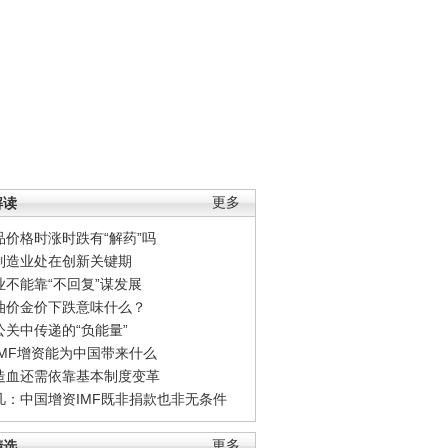
解读
更多
品价格时涨时跌有“解药”吗
制造业处在创新关键期
业不能靠“不回复”谋发展
油价金价下跌意味什么？
公关中传递的“负能量”
IMF增资能为中国带来什么
造血还需依靠基本制度变革
凡：中国增资IMF既非捐款也非无条件
精选
更多