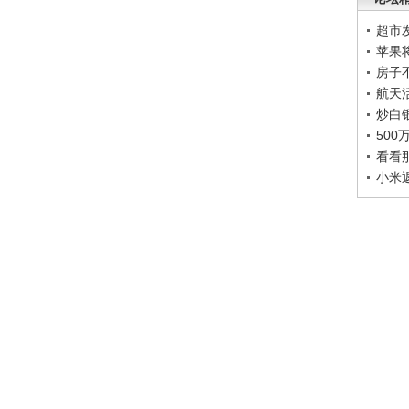
超市
苹果
房子
航天
炒白
50
看看
小米