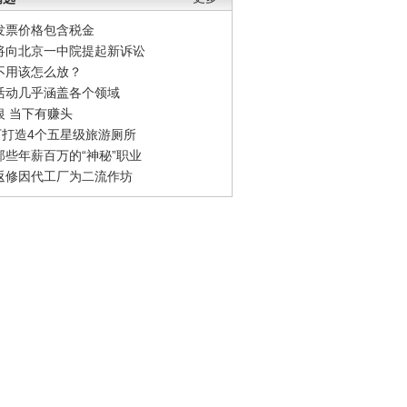
发票价格包含税金
将向北京一中院提起新诉讼
不用该怎么放？
活动几乎涵盖各个领域
银 当下有赚头
0万打造4个五星级旅游厕所
那些年薪百万的“神秘”职业
返修因代工厂为二流作坊