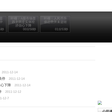
是
叶檀：A股市场普
叶檀：人民币升
中
跌主因是实体经
值趋势并未逆转
济信心下降
5秒
00分58秒
01分53秒
2011-12-14
跌停
2011-12-14
信心下降
2011-12-14
件
2011-12-12
1-12-7
公司