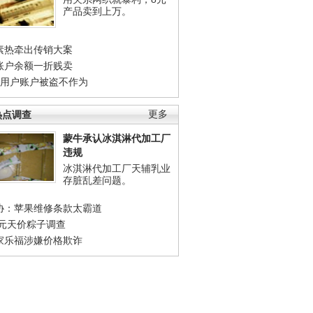
产品卖到上万。
素热牵出传销大案
账户余额一折贱卖
店用户账户被盗不作为
热点调查
更多
蒙牛承认冰淇淋代加工厂
违规
冰淇淋代加工厂天辅乳业
存脏乱差问题。
协：苹果维修条款太霸道
0元天价粽子调查
家乐福涉嫌价格欺诈