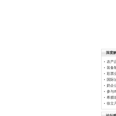
深度
农产
装备
彩票
国际
奶企
参与
希腊
徐立
论坛