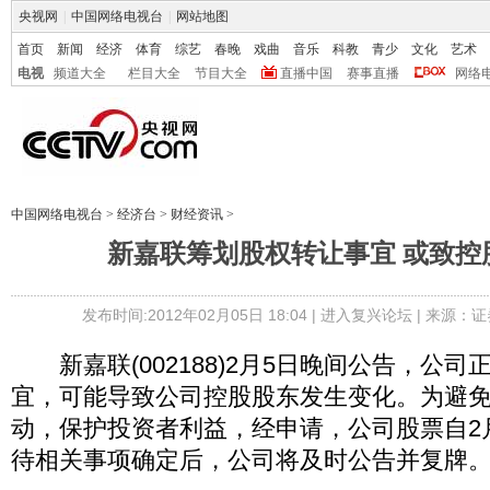
央视网
|
中国网络电视台
|
网站地图
首页
新闻
经济
体育
综艺
春晚
戏曲
音乐
科教
青少
文化
艺术
电视
频道大全
栏目大全
节目大全
直播中国
赛事直播
网络
中国网络电视台
>
经济台
>
财经资讯
>
新嘉联筹划股权转让事宜 或致控
发布时间:2012年02月05日 18:04 |
进入复兴论坛
| 来源：证
新嘉联(002188)2月5日晚间公告，公司
宜，可能导致公司控股股东发生变化。为避
动，保护投资者利益，经申请，公司股票自2
待相关事项确定后，公司将及时公告并复牌