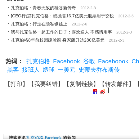
扎克伯格：青春无敌的硅谷新传奇
2012-2-8
[CEO行踪]扎克伯格：或抛售16.7亿美元股票用于交税
2012-2-6
扎克伯格：行走在隐私钢丝上
2012-2-6
我与扎克伯格一起工作的日子：喜欢逼人 不感情用事
2012-2-3
扎克伯格8年前校园建脸谱 身家飙升达280亿美元
2012-2-3
热词：
扎克伯格
Facebook
谷歌
Faceboook
Ch
黑客
接班人
绣球
一美元
史蒂夫乔布斯传
【
打印
】【
我要纠错
】【
复制链接
】【
转发邮件
】
】
搜索更多
扎克伯格
Facebook
的新闻