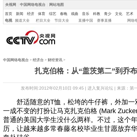
央视网
|
中国网络电视台
|
网站地图
首页
新闻
经济
体育
综艺
春晚
戏曲
音乐
科教
青少
文化
艺术
电视
频道大全
栏目大全
节目大全
直播中国
赛事直播
网络
中国网络电视台
>
经济台
>
财经资讯
>
扎克伯格：从“盖茨第二”到乔
发布时间:2012年02月10日 09:45 |
进入复兴论坛
| 来源：第
舒适随意的T恤，松垮的牛仔裤，外加一
一成不变的打扮让马克扎克伯格 (Mark Zucke
普通的美国大学生没什么两样。不过，这个
历，让越来越多常春藤名校毕业生甘愿放弃华