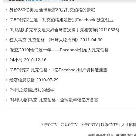
身价280亿美元 全球最富80后扎克伯格的豪宅
[CEO行踪]兰迪：扎克伯格姐姐告别Facebook 独立创业
[对话]默多克邓文迪夫妇全球首次携手亮相荧屏(20110626)
狂人马克·扎克伯格 《环球人物周刊》2011-04-30
[记忆2010]他们这一年——Facebook创始人扎克伯格
24小时 2010-12-16
[CEO行踪] 扎克伯格：1亿Facebook用户资料遭泄露
经济信息联播 2010-07-29
[昨日之最]最成功的辍学
[环球人物]马克·扎克伯格：全球最年轻亿万首富
关于CCTV
|
联系CCTV
|
关于CNTV
|
联系CNTV
|
人才招聘
中国中央电视台 中国网络电