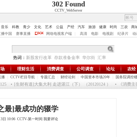
302 Found
CCTV_WebServer
音乐
科教
青少
文化
艺术
公益
产经
汽车
旅游
健康
时尚
三农
商
直播中国
赛事直播
网络电视客户端
|
高清
电影
电视剧
纪录片
动
热词：
新股发行改革
存款准备金率
华尔街
汇率
市场
理财生活
消费调查
公司调查
论坛
农经
直播
|
CCTV栏目导航
|
专题汇总
|
财经论剑
|
中国资本市场20年
|
国务院调控
5
[生财有道]大集大利 走进湛江（下） （20120124 ）
《消费主张》
之最]最成功的辍学
13日 10:06 CCTV-第一时间
我要评论