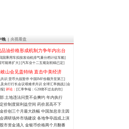
中晚
央视看盘
成品油价格形成机制力争年内出台
:我国乘用车拟按发动机排气量分档计征车船]
围可能将扩大]
[汽车业十二五规划初稿已定]
王岐山会见盖特纳 直击中美经济
达成共识 货币大战暂停
中国IMF份额升至第三]
财长及央行行长会议艰难求共识
全球汇率挑战]
[会
报]
评论：
[汇率争端：G20绕不过去的坎]
部:土地违法问责不会爽约 年内执行
定价制度留利益空间 药价居高不下
金价创三个月最大跌幅 中国加息非主因
会调研场外市场建设 各地争夺战或上演
股市资金涌入 金银币价格两个月翻番