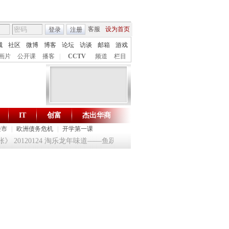
客服
设为首页
登录
注册
城
社区
微博
博客
论坛
访谈
邮箱
游戏
画片
公开课
播客
|
CCTV
频道
栏目
IT
创富
杰出华商
财智生活 一键通达
楼市
|
欧洲债务危机
|
开学第一课
 20120124 淘乐龙年味道——鱼跃迎龙合家欢
提问2012：机遇与悬