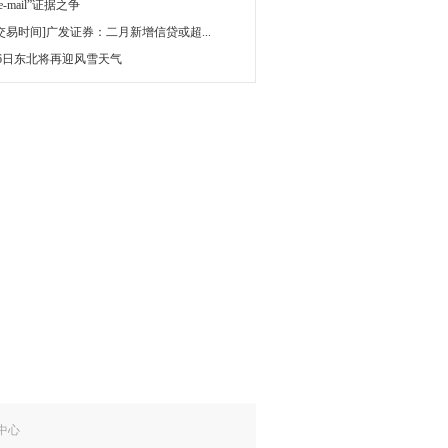
 e-mail”证据之争
[交易时间]广发证券：二月新增信贷或超...
16日东北将再迎风雪天气
中心