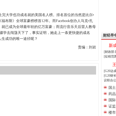
完大学也功成名就的美国名人榜。排名首位的当然是比尔•
布斯》全球富豪榜榜首12年。而Facebook创办人马克•扎
岁，就已成为全球最年轻的亿万富豪；而流行音乐天后雷人教母
年，就辍学去闯荡天下了，事实证明，她走上一条更快捷的成名
财经早
人生成功的唯一途径呢？
新
责编：刘岩
[财政部
[征税范
[G20
[G20
议联合公
国土
药品
国际
证监
楼市