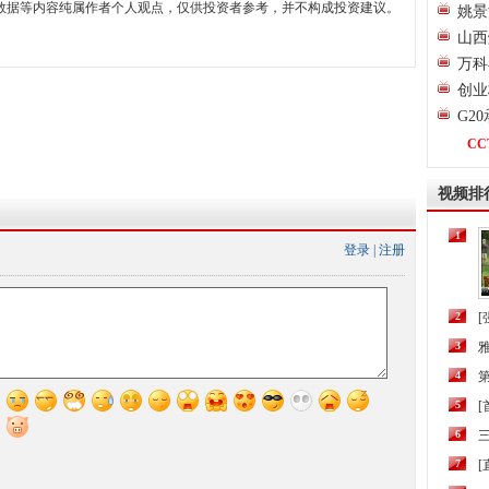
数据等内容纯属作者个人观点，仅供投资者参考，并不构成投资建议。
姚景
山西
万科
创业
G2
CC
视频排
1
登录
|
注册
2
[
3
4
第
5
6
三
7
[