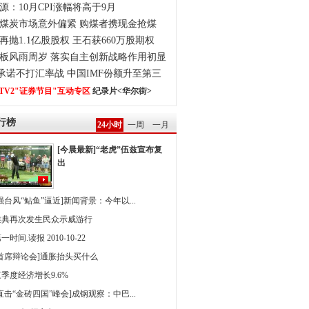
源：10月CPI涨幅将高于9月
煤炭市场意外偏紧 购煤者携现金抢煤
再抛1.1亿股股权 王石获660万股期权
板风雨周岁 落实自主创新战略作用初显
0承诺不打汇率战 中国IMF份额升至第三
TV2"证券节目"互动专区
纪录片<华尔街>
行榜
24小时
一周
一月
[今晨最新]“老虎”伍兹宣布复
出
强台风“鲇鱼”逼近]新闻背景：今年以...
雅典再次发生民众示威游行
一时间.读报 2010-10-22
[首席辩论会]通胀抬头买什么
季度经济增长9.6%
直击“金砖四国”峰会]成钢观察：中巴...