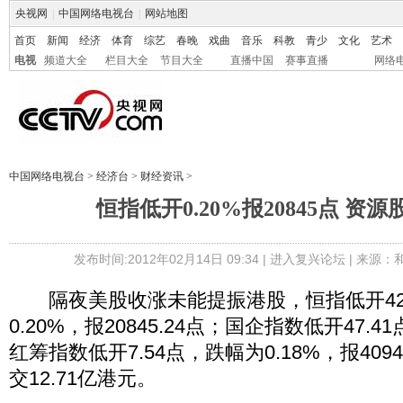
央视网
|
中国网络电视台
|
网站地图
首页
新闻
经济
体育
综艺
春晚
戏曲
音乐
科教
青少
文化
艺术
电视
频道大全
栏目大全
节目大全
直播中国
赛事直播
网络
中国网络电视台
>
经济台
>
财经资讯
>
恒指低开0.20%报20845点 资
发布时间:2012年02月14日 09:34 |
进入复兴论坛
| 来源：
隔夜美股收涨未能提振港股，恒指低开42.
0.20%，报20845.24点；国企指数低开47.41
红筹指数低开7.54点，跌幅为0.18%，报409
交12.71亿港元。