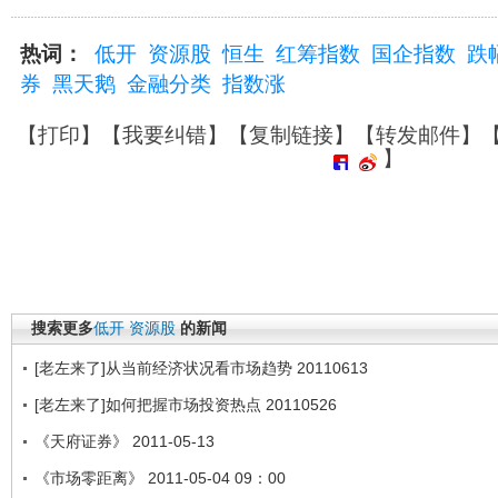
热词：
低开
资源股
恒生
红筹指数
国企指数
跌
券
黑天鹅
金融分类
指数涨
【
打印
】【
我要纠错
】【
复制链接
】【
转发邮件
】
】
搜索更多
低开
资源股
的新闻
[老左来了]从当前经济状况看市场趋势 20110613
[老左来了]如何把握市场投资热点 20110526
《天府证券》 2011-05-13
《市场零距离》 2011-05-04 09：00