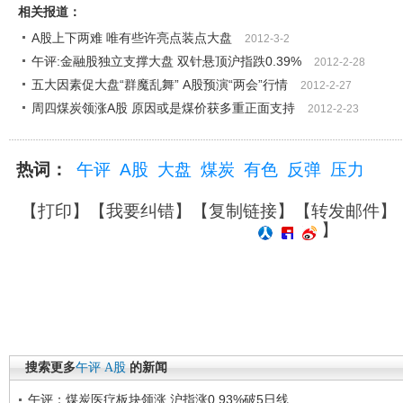
相关报道：
A股上下两难 唯有些许亮点装点大盘
2012-3-2
午评:金融股独立支撑大盘 双针悬顶沪指跌0.39%
2012-2-28
五大因素促大盘“群魔乱舞” A股预演“两会”行情
2012-2-27
周四煤炭领涨A股 原因或是煤价获多重正面支持
2012-2-23
热词：
午评
A股
大盘
煤炭
有色
反弹
压力
【
打印
】【
我要纠错
】【
复制链接
】【
转发邮件
】
】
搜索更多
午评
A股
的新闻
午评：煤炭医疗板块领涨 沪指涨0.93%破5日线