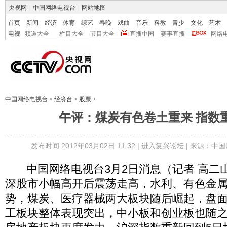
央视网
|
中国网络电视台
|
网站地图
首页
新闻
经济
体育
综艺
春晚
戏曲
音乐
科教
青少
文化
艺术
电视
频道大全
栏目大全
节目大全
直播中国
赛事直播
网络
中国网络电视台
>
经济台
>
股票
>
午评：煤炭有色卷土重来 指数
发布时间:2012年03月02日 11:32 |
进入复兴论坛
| 来源：中国
中国网络电视台3月2日消息（记者 高二
深股市小幅高开后震荡走高，水利、有色金
势，煤炭、医疗器械两大板块随后崛起，盘
工板块整体表现突出，中小板和创业板也随