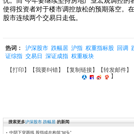
忧。而“今年要继续坚持房地产业宏观调控的
使得投资者对于楼市调控放松的预期落空。
股市连续两个交易日走低。
热词：
沪深股市
跌幅居
沪指
权重指标股
回调
证综指
交易日
深证成指
权重板块
【
打印
】【
我要纠错
】【
复制链接
】【
转发邮件
】
】
搜索更多
沪深股市
跌幅居
的新闻
中阴下穿两线 股指或在构筑“M头”