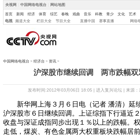
央视网
|
中国网络电视台
|
网站地图
首页
新闻
经济
体育
综艺
春晚
戏曲
音乐
科教
青少
文化
艺术
电视
频道大全
栏目大全
节目大全
直播中国
赛事直播
网络
中国网络电视台
>
经济台
>
资讯
>
沪深股市继续回调 两市跌幅双
发布时间:2012年03月06日 18:05 |
进入复兴论坛
| 来源：
新华网上海３月６日电（记者 潘清）延续
沪深股市６日继续回调。上证综指下行逼近
收盘与深证成指同步出现１％以上的跌幅。
走低，煤炭、有色金属两大权重板块跌幅居