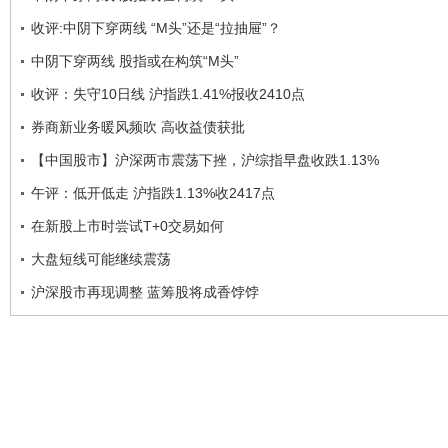
收评:中阴下穿两线 “M头”还是“拉抽屉”？
中阴下穿两线 股指或在构筑“M头”
收评：失守10日线 沪指跌1.41%报收2410点
券商新业务暖风频吹 高收益债获批
【中国股市】沪深两市震荡下挫，沪综指早盘收跌1.13%
午评：低开低走 沪指跌1.13%收2417点
在新股上市时尝试T+0交易如何
大盘短线可能继续震荡
沪深股市再现调整 蓝筹股将成香饽饽