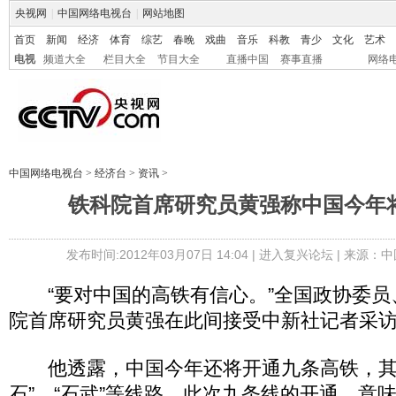
央视网
|
中国网络电视台
|
网站地图
首页
新闻
经济
体育
综艺
春晚
戏曲
音乐
科教
青少
文化
艺术
电视
频道大全
栏目大全
节目大全
直播中国
赛事直播
网络
中国网络电视台
>
经济台
>
资讯
>
铁科院首席研究员黄强称中国今年
发布时间:2012年03月07日 14:04 |
进入复兴论坛
| 来源：中
“要对中国的高铁有信心。”全国政协委员
院首席研究员黄强在此间接受中新社记者采
他透露，中国今年还将开通九条高铁，其中
石”、“石武”等线路。此次九条线的开通，意