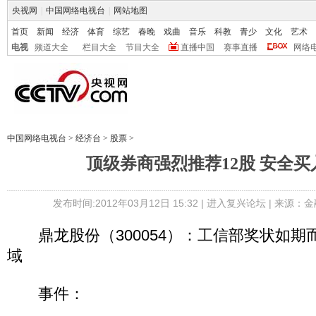
央视网
|
中国网络电视台
|
网站地图
首页
新闻
经济
体育
综艺
春晚
戏曲
音乐
科教
青少
文化
艺术
电视
频道大全
栏目大全
节目大全
直播中国
赛事直播
网络
中国网络电视台
>
经济台
>
股票
>
顶级券商强烈推荐12股 安全
发布时间:2012年03月12日 15:32 |
进入复兴论坛
| 来源：金
鼎龙股份（300054）：工信部奖状如期
域
事件：