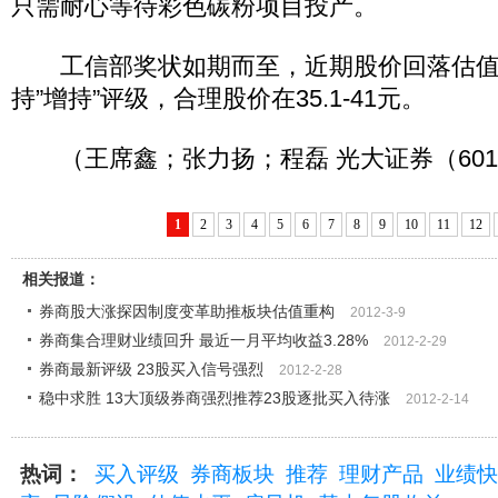
只需耐心等待彩色碳粉项目投产。
工信部奖状如期而至，近期股价回落估值
持”增持”评级，合理股价在35.1-41元。
（王席鑫；张力扬；程磊 光大证券（6017
1
2
3
4
5
6
7
8
9
10
11
12
相关报道：
券商股大涨探因制度变革助推板块估值重构
2012-3-9
券商集合理财业绩回升 最近一月平均收益3.28%
2012-2-29
券商最新评级 23股买入信号强烈
2012-2-28
稳中求胜 13大顶级券商强烈推荐23股逐批买入待涨
2012-2-14
热词：
买入评级
券商板块
推荐
理财产品
业绩快