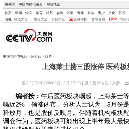
央视网
|
中国网络电视台
|
网站地图
首页
新闻
经济
体育
综艺
春晚
戏曲
音乐
科教
青少
文化
艺术
电视
频道大全
栏目大全
节目大全
直播中国
赛事直播
网络
中国网络电视台
>
经济台
>
股票
>
上海莱士携三股涨停 医药板
发布时间:2012年03月12日 15:35 |
进入复兴论坛
| 来源：金
编者按：
午后医药板块崛起，上海莱士
幅近2%，领涨两市。分析人士认为，3月份
释放月，也是股价反映月。伴随着机构板块
调仓行为，医药板块可能出现上半年最大最