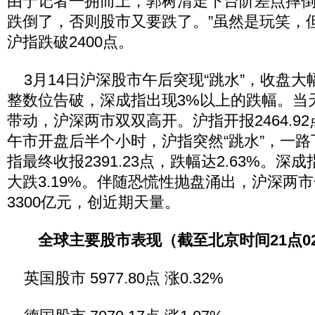
由于记者一拥而上，郭树清走下台阶差点摔倒
跌倒了，否则股市又要跌了。”虽然是玩笑，
沪指跌破2400点。
3月14日沪深股市午后突现“跳水”，收盘大幅
整数位告破，深成指出现3%以上的跌幅。当
带动，沪深两市双双高开。沪指开报2464.9
午市开盘后半个小时，沪指突然“跳水”，一路下
指最终收报2391.23点，跌幅达2.63%。深成指
大跌3.19%。伴随恐慌性抛盘涌出，沪深两
3300亿元，创近期天量。
全球主要股市表现（截至北京时间21点0
英国股市 5977.80点 涨0.32%