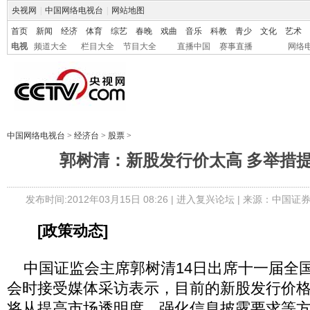
央视网
|
中国网络电视台
|
网站地图
首页
新闻
经济
体育
综艺
春晚
戏曲
音乐
科教
青少
文化
艺术
电视
频道大全
栏目大全
节目大全
直播中国
赛事直播
网络
中国网络电视台
>
经济台
>
股票
>
郭树清：新股发行价太高 多举措
发布时间:2012年03月15日 08:26 |
进入复兴论坛
| 来源：中国证券
[政策动态]
中国证监会主席郭树清14日出席十一届全
会时接受媒体采访表示，目前的新股发行价
将从提高市场透明度、强化信息披露要求等