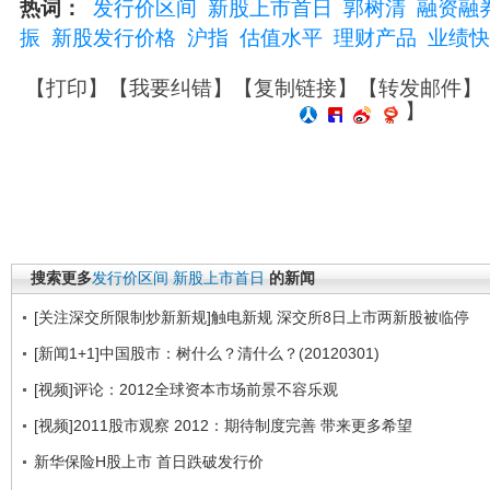
热词：
发行价区间
新股上市首日
郭树清
融资融
振
新股发行价格
沪指
估值水平
理财产品
业绩快
【
打印
】【
我要纠错
】【
复制链接
】【
转发邮件
】
】
搜索更多
发行价区间
新股上市首日
的新闻
[关注深交所限制炒新新规]触电新规 深交所8日上市两新股被临停
[新闻1+1]中国股市：树什么？清什么？(20120301)
[视频]评论：2012全球资本市场前景不容乐观
[视频]2011股市观察 2012：期待制度完善 带来更多希望
新华保险H股上市 首日跌破发行价