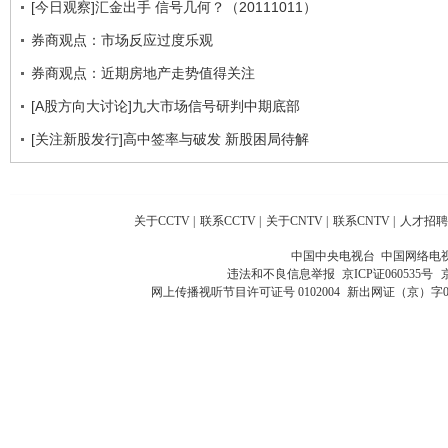
[今日观察]汇金出手 信号几何？（20111011）
券商观点：市场反应过度乐观
券商观点：近期房地产走势值得关注
[A股方向大讨论]九大市场信号研判中期底部
[关注新股发行]高中签率与破发 新股困局待解
关于CCTV
|
联系CCTV
|
关于CNTV
|
联系CNTV
|
人才招聘
中国中央电视台 中国网络电
违法和不良信息举报
京ICP证060535号
网上传播视听节目许可证号 0102004
新出网证（京）字0