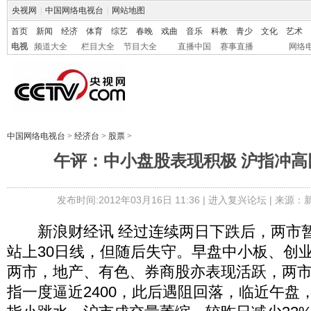
央视网
|
中国网络电视台
|
网站地图
首页
新闻
经济
体育
综艺
春晚
戏曲
音乐
科教
青少
文化
艺术
电视
频道大全
栏目大全
节目大全
直播中国
赛事直播
网络
中国网络电视台
>
经济台
>
股票
>
午评：中小盘股表现积极 沪指冲高回
发布时间:2012年03月16日 11:36 |
进入复兴论坛
| 来源：
新浪财经讯 经过连续两日下跌后，两市暂
站上30日线，但随后失守。早盘中小板、创
两市，地产、有色、券商股亦表现活跃，两
指一度逼近2400，此后遇阻回落，临近午盘