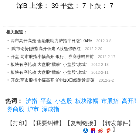
深B 上涨： 39 平盘： 7 下跌： 7
相关报道：
两市高开高走 金融股助力沪指半日涨1.04%
2012-3-8
[就市论势]股指高开低走 A股勉强收红
2012-2-20
开盘:两市股指小幅高开 银行、券商涨幅居前
2012-2-17
板块有序轮动 大盘股“擂鼓” 小盘股“攻城”
2012-2-13
板块有序轮动 大盘股“擂鼓” 小盘股“攻城”
2012-2-11
开盘:两市股指小幅高开 沪指10日线附近震荡
2012-2-2
热词：
沪指
平盘
小盘股
板块涨幅
市股指
高开
券商股
沪市
深成指
【
打印
】【
我要纠错
】【
复制链接
】【
转发邮件
】
】