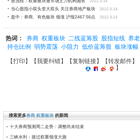
曹茂桂：权重板块遭市场主力机构抛售
2012-3-14
当心股指小双头变大双头 关注券商地产板块
2012-3-14
盘中：券商、有色板块 领涨 沪报2467.56点
2012-3-14
热词：
券商
权重板块
二线蓝筹股
股指短线
养老
持仓比例
弱势震荡
小阻力
低价蓝筹股
板块涨幅
【
打印
】【
我要纠错
】【
复制链接
】【
转发邮件
】
】
搜索更多
券商
权重板块
的新闻
十大券商预测周二走势：调整尚未结束
三峡水利：接过权重领涨大旗