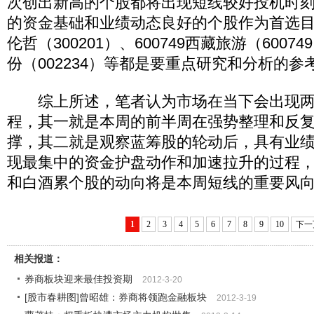
次创出新高的个股都将出现短线较好投机时
的资金基础和业绩动态良好的个股作为首选目标
伦哲（300201）、600749西藏旅游（60074
份（002234）等都是要重点研究和分析的参
综上所述，笔者认为市场在当下会出现两
程，其一就是本周的前半周在强势整理和反
撑，其二就是观察蓝筹股的轮动后，具有业
现最集中的资金护盘动作和加速拉升的过程
和白酒累个股的动向将是本周短线的重要风
1
2
3
4
5
6
7
8
9
10
下一
相关报道：
券商板块迎来最佳投资期
2012-3-20
[股市春耕图]曾昭雄：券商将领跑金融板块
2012-3-19