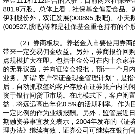
基金111和112组合的入驻，目前两只社保
881.9万股。总体上看，社保基金偏爱食品
伊利股份外，双汇发展(000895,股吧)、小
(000527,股吧)等都是社保基金重仓持有的个
（2）券商板块。养老金入市要使用券商
带来一定交易佣金收益。另外，券商报价回
点规模扩大在即。包括中金公司在内十余家
的无异议函，并向证监会报批，预计一个月
业务。所谓"客户保证金现金管理计划"，是
后，自动抓取签约客户存放在证券账户内的
资于银行间货币市场。在此模式下，客户闲
益，将远远高出年化0.5%的活期利率。作为
一定比例的作为业绩报酬。另外，监管层近
期融资券事宜发文表示，2004年发布的《证
理办法》继续有效，证券公司可继续在银行