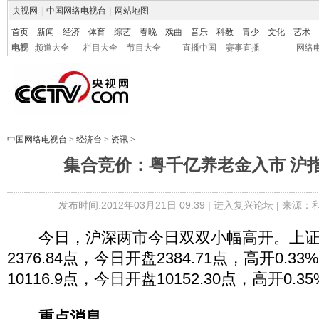
央视网
|
中国网络电视台
|
网站地图
首页
新闻
经济
体育
综艺
春晚
戏曲
音乐
科教
青少
文化
艺术
电视
频道大全
栏目大全
节目大全
直播中国
赛事直播
网络
中国网络电视台
>
经济台
>
资讯
>
集合竞价：粤千亿养老金入市 沪指高
发布时间:2012年03月21日 09:39 |
进入复兴论坛
| 来源：
今日，沪深两市今日双双小幅高开。上证
2376.84点，今日开盘2384.71点，高开0.3
10116.9点，今日开盘10152.30点，高开0.3
重点消息