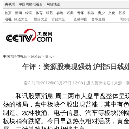
央视网
|
中国网络电视台
|
网站地图
首页
新闻
经济
体育
综艺
春晚
戏曲
音乐
科教
青少
文化
艺术
电视
频道大全
栏目大全
节目大全
直播中国
赛事直播
网络
中国网络电视台
>
经济台
>
资讯
>
午评：资源股表现强劲 沪指5日线处
发布时间:2012年03月27日 12:08 |
进入复兴论坛
| 来源：
和讯股票消息 周二两市大盘早盘整体呈现
荡的格局，盘中板块个股出现普涨，其中有
制造、农林牧渔、电子信息、汽车等板块涨
板块稍有跌幅。今日早盘热点相对活跃，黄