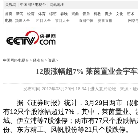
央视网
|
中国网络电视台
|
网站地图
首页
新闻
经济
体育
综艺
春晚
戏曲
音乐
科教
青少
文化
艺术
电视
频道大全
栏目大全
节目大全
直播中国
赛事直播
网络
中国网络电视台
>
经济台
>
资讯
>
12股涨幅超7% 莱茵置业金宇
发布时间:2012年03月29日 18:34 |
进入复兴论坛
| 来源：证
据《证券时报》统计，3月29日两市（剔
有12只个股涨幅超过7%，其中，莱茵置业
城、伊立浦等7股涨停；两市有77只个股跌幅
份、东方精工、风帆股份等21只个股跌停。