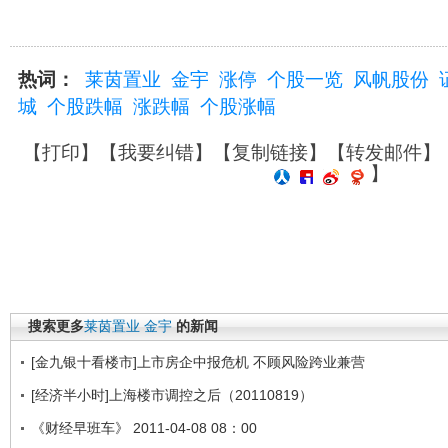
热词：
莱茵置业
金宇
涨停
个股一览
风帆股份
城
个股跌幅
涨跌幅
个股涨幅
【
打印
】【
我要纠错
】【
复制链接
】【
转发邮件
】
】
搜索更多
莱茵置业
金宇
的新闻
[金九银十看楼市]上市房企中报危机 不顾风险跨业兼营
[经济半小时]上海楼市调控之后（20110819）
《财经早班车》 2011-04-08 08：00