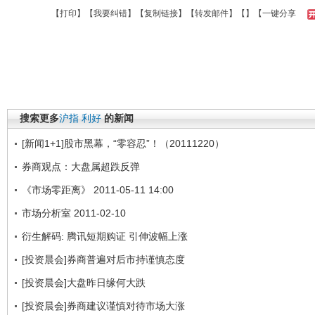
【
打印
】【
我要纠错
】【
复制链接
】【
转发邮件
】【
】
【一键分享
搜索更多
沪指
利好
的新闻
[新闻1+1]股市黑幕，“零容忍”！（20111220）
券商观点：大盘属超跌反弹
《市场零距离》 2011-05-11 14:00
市场分析室 2011-02-10
衍生解码: 腾讯短期购证 引伸波幅上涨
[投资晨会]券商普遍对后市持谨慎态度
[投资晨会]大盘昨日缘何大跌
[投资晨会]券商建议谨慎对待市场大涨