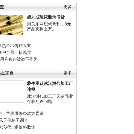
调查
更多
超九成玻尿酸为假货
用关系网织就暴利，8元
产品卖到上万。
素热牵出传销大案
账户余额一折贱卖
店用户账户被盗不作为
热点调查
更多
蒙牛承认冰淇淋代加工厂
违规
冰淇淋代加工厂天辅乳业
存脏乱差问题。
协：苹果维修条款太霸道
0元天价粽子调查
家乐福涉嫌价格欺诈