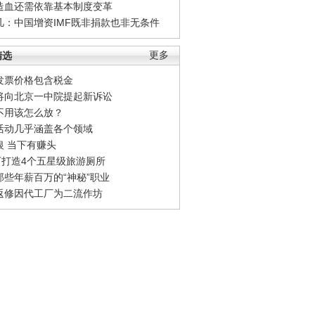
造血还需依靠基本制度变革
凡：中国增资IMF既非捐款也非无条件
精选
更多
发票价格包含税金
将向北京一中院提起新诉讼
不用该怎么放？
活动几乎涵盖各个领域
银 当下有赚头
0万打造4个五星级旅游厕所
那些年薪百万的“神秘”职业
返修因代工厂为二流作坊