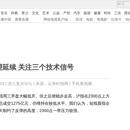
音乐
科教
青少
文化
艺术
公益
产经
汽车
旅游
健康
时尚
三农
商
直播中国
赛事直播
网络电视客户端
|
高清
电影
电视剧
纪录片
动
望延续 关注三个技术信号
3 |
进入复兴论坛
| 来源：证券时报网 |
手机看视频
三早盘大幅低开。但之后便稳步走高，沪指在2300点上方
市总成交1275亿元，仍维持在较低水平。我们认为，短线股指企
制约了反弹的高度，2350点一带压力较强。