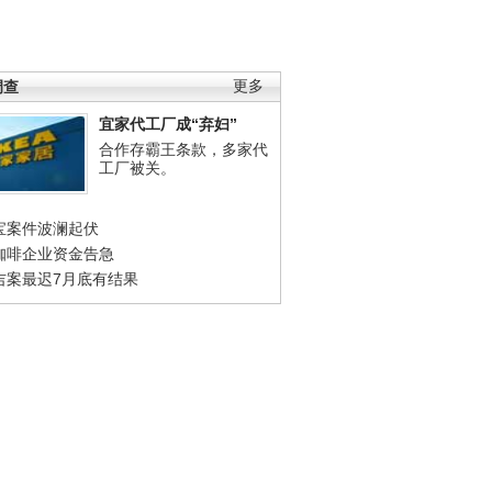
调查
更多
宜家代工厂成“弃妇”
合作存霸王条款，多家代
工厂被关。
宝案件波澜起伏
咖啡企业资金告急
吉案最迟7月底有结果