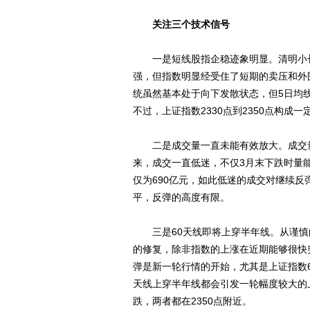
关注三个技术信号
一是短线股指企稳迹象明显。清明小长
强，但指数明显经受住了短期的卖压和外
统虽然基本处于向下发散状态，但5日均
不过，上证指数2330点到2350点构成
二是成交量一直未能有效放大。成交量
来，成交一直低迷，不仅3月末下跌时量
仅为690亿元，如此低迷的成交对继续
平，反弹的高度有限。
三是60天线即将上穿半年线。从谨慎的
的修复，除非指数的上涨在近期能够很快
弹是新一轮行情的开始，尤其是上证指数
天线上穿半年线都会引发一轮幅度较大的
跌，两者都在2350点附近。