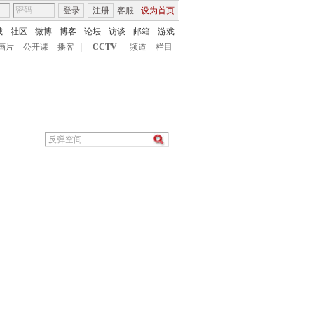
登录
注册
客服
设为首页
城
社区
微博
博客
论坛
访谈
邮箱
游戏
画片
公开课
播客
|
CCTV
频道
栏目