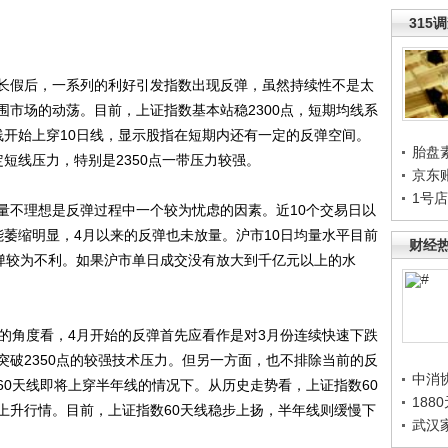
315
假后，一系列的利好引发指数出现反弹，虽然持续性不是太
围市场的动荡。目前，上证指数基本站稳2300点，短期均线系
线开始上穿10日线，显示股指在短期内还有一定的反弹空间。
胎盘
一定短线压力，特别是2350点一带压力较强。
京东
1号
不理想是反弹过程中一个较为忧虑的因素。近10个交易日以
能萎缩明显，4月以来的反弹也未放量。沪市10日均量水平目前
财经
反弹较为不利。如果沪市单日成交没有放大到千亿元以上的水
角度看，4月开始的反弹首先应看作是对3月份连续快速下跌
突破2350点的较强技术压力。但另一方面，也不排除当前的反
中消
60天线即将上穿半年线的情况下。从历史走势看，上证指数60
188
上升行情。目前，上证指数60天线稳步上扬，半年线则缓慢下
武汉