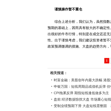
谨慎操作暂不重仓
综合上述分析，我们认为，虽然指数具
预期的基础上，因而具有较大的不确定性
出很好的牛市行情，特别是在成交迟迟无
性。出于谨慎考虑，我们建议投资者暂不
政策预调微调的措施、大盘的趋势方向，
1
相关报道：
时富金融：美股创年内最大跌幅 港
申银万国：短线周期品或借机反弹 但
CPI拖累反弹 期指短线逢低做多为主
盘前:经济数据惊扰大盘 市场重心短
受制业绩预期下滑 大盘短线需整固