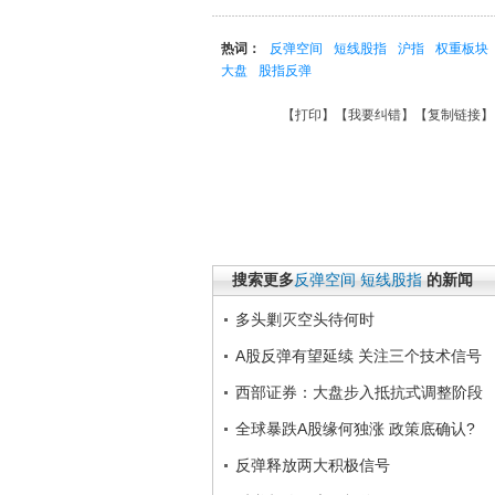
热词：
反弹空间
短线股指
沪指
权重板块
大盘
股指反弹
【
打印
】【
我要纠错
】【
复制链接
】
搜索更多
反弹空间
短线股指
的新闻
多头剿灭空头待何时
A股反弹有望延续 关注三个技术信号
西部证券：大盘步入抵抗式调整阶段
全球暴跌A股缘何独涨 政策底确认?
反弹释放两大积极信号