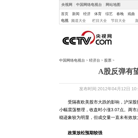
央视网
|
中国网络电视台
|
网站地图
首页
新闻
经济
体育
综艺
春晚
戏曲
电视
频道大全
栏目大全
节目大全
中国网络电视台
>
经济台
>
股票
>
A股反弹有
发布时间:2012年04月12日 10:0
受隔夜欧美股市大跌的影响，沪深股指周
小幅震荡整理，收盘时小涨3.07点。两
稳迹象较为明显，但成交量一直未有效放大
政策放松预期较强