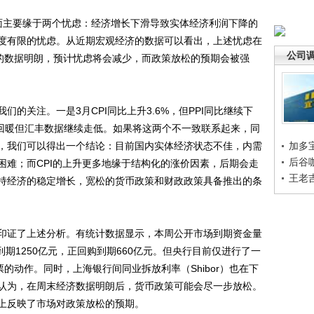
主要缘于两个忧虑：经济增长下滑导致实体经济利润下降的
度有限的忧虑。从近期宏观经济的数据可以看出，上述忧虑在
公司
内的数据明朗，预计忧虑将会减少，而政策放松的预期会被强
关注。一是3月CPI同比上升3.6%，但PPI同比继续下
据回暖但汇丰数据继续走低。如果将这两个不一致联系起来，同
，我们可以得出一个结论：目前国内实体经济状态不佳，内需
加多
后谷
困难；而CPI的上升更多地缘于结构化的涨价因素，后期会走
王老
持经济的稳定增长，宽松的货币政策和财政政策具备推出的条
证了上述分析。有统计数据显示，本周公开市场到期资金量
到期1250亿元，正回购到期660亿元。但央行目前仅进行了一
的动作。同时，上海银行间同业拆放利率（Shibor）也在下
认为，在周末经济数据明朗后，货币政策可能会尽一步放松。
上反映了市场对政策放松的预期。