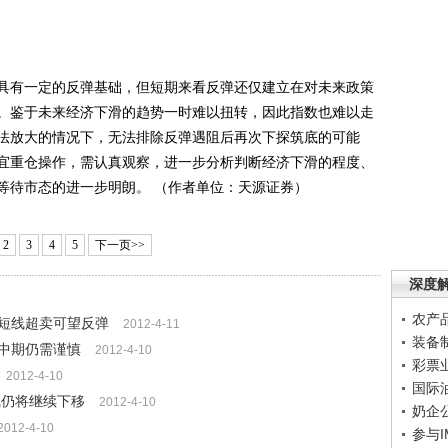
有一定的反弹基础，但短期来看反弹还仅建立在对未来政策
。鉴于未来经济下滑的趋势一时难以扭转，因此指数也难以走
法放大的情况下，无法排除反弹遇阻后再次下探筑底的可能
宜重仓操作，需认真观察，进一步分析判断经济下滑的程度、
等待市态的进一步明朗。 （作者单位：天源证券）
2
3
4
5
下一页>>
深度
农产
股短线超卖可望反弹
2012-4-11
装备
中期仍需谨慎
2012-4-10
彩票
2012-4-10
国际
线仍将继续下移
2012-4-10
奶企
2012-4-10
参与