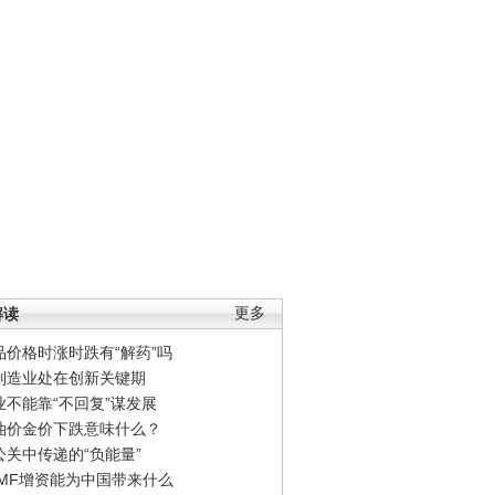
解读
更多
品价格时涨时跌有“解药”吗
制造业处在创新关键期
业不能靠“不回复”谋发展
油价金价下跌意味什么？
公关中传递的“负能量”
IMF增资能为中国带来什么