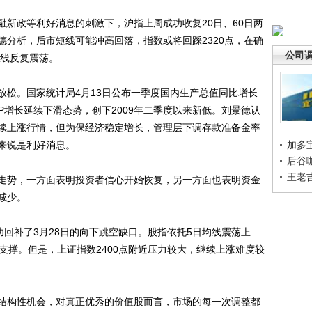
政等利好消息的刺激下，沪指上周成功收复20日、60日两
德分析，后市短线可能冲高回落，指数或将回踩2320点，在确
公司
均线反复震荡。
松。国家统计局4月13日公布一季度国内生产总值同比增长
GDP增长延续下滑态势，创下2009年二季度以来新低。刘景德认
续上涨行情，但为保经济稳定增长，管理层下调存款准备金率
来说是利好消息。
加多
后谷
王老
势，一方面表明投资者信心开始恢复，另一方面也表明资金
减少。
回补了3月28日的向下跳空缺口。股指依托5日均线震荡上
支撑。但是，上证指数2400点附近压力较大，继续上涨难度较
构性机会，对真正优秀的价值股而言，市场的每一次调整都