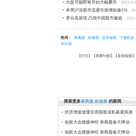
大盘可能即将开始大幅攀升
2012-4-
本周沪深股市流通市值增加逾2%
20
茅台高派现 凸现中国股市尴尬
2012
热词：
券商股
价值股
后市短线
个股机会
市出现
【
打印
】【
我要纠错
】【
复制链接
】
搜索更多
券商股
价值股
的新闻
经济增速放缓非周期股成私募避风港
创新大会撩拨神经 券商股春天悸动
创新大会撩拨神经 券商股春天悸动