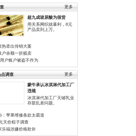
调查
更多
超九成玻尿酸为假货
用关系网织就暴利，8元
产品卖到上万。
素热牵出传销大案
账户余额一折贱卖
店用户账户被盗不作为
热点调查
更多
蒙牛承认冰淇淋代加工厂
违规
冰淇淋代加工厂天辅乳业
存脏乱差问题。
协：苹果维修条款太霸道
0元天价粽子调查
家乐福涉嫌价格欺诈