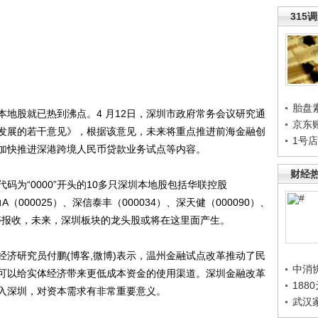
315
胎盘
股就已热到沸点。4 月12日，深圳市政府常务会议研究通
京东
发展的若干意见》，根据该意见，未来将重点推进前海金融创
1号
加快推进深港跨境人民币贷款业务试点等内容。
财经
“0000”开头的10多只深圳本地股包括华联控股
力A（000025）、深信泰丰（000034）、深天健（000090）、
涨停报收，未来，深圳板块的龙头股或将在这里面产生。
研究员付鹏(博客,微博)表示，温州金融试点改革推动了民
中消
可以给实体经济带来更低成本资金的使用渠道。深圳金融改革
188
入深圳，对资本需求有非常重要意义。
武汉