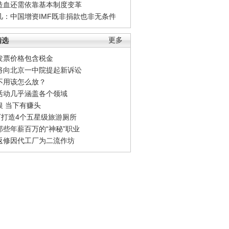
造血还需依靠基本制度变革
凡：中国增资IMF既非捐款也非无条件
精选
更多
发票价格包含税金
将向北京一中院提起新诉讼
不用该怎么放？
活动几乎涵盖各个领域
银 当下有赚头
0万打造4个五星级旅游厕所
那些年薪百万的“神秘”职业
返修因代工厂为二流作坊