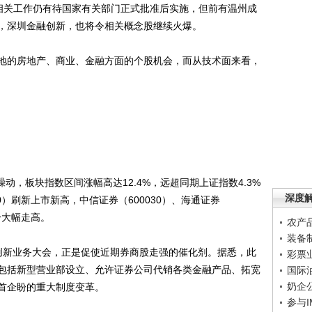
关工作仍有待国家有关部门正式批准后实施，但前有温州成
，深圳金融创新，也将令相关概念股继续火爆。
的房地产、商业、金融方面的个股机会，而从技术面来看，
动，板块指数区间涨幅高达12.4%，远超同期上证指数4.3%
深度
0）刷新上市新高，中信证券（600030）、海通证券
纷大幅走高。
农产
装备
新业务大会，正是促使近期券商股走强的催化剂。据悉，此
彩票
包括新型营业部设立、允许证券公司代销各类金融产品、拓宽
国际
奶企
首企盼的重大制度变革。
参与