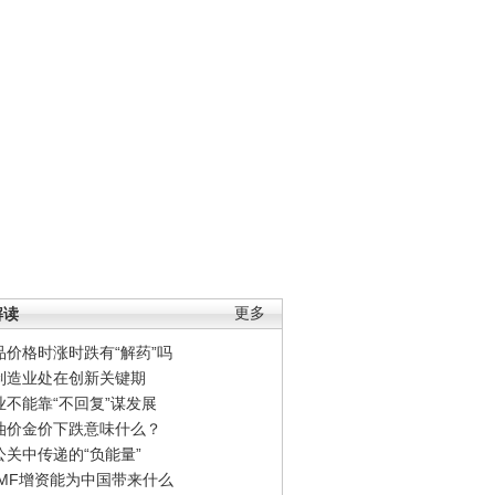
解读
更多
品价格时涨时跌有“解药”吗
制造业处在创新关键期
业不能靠“不回复”谋发展
油价金价下跌意味什么？
公关中传递的“负能量”
IMF增资能为中国带来什么