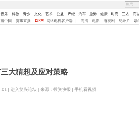
音乐
科教
青少
文化
艺术
公益
产经
汽车
旅游
健康
时尚
三农
商
直播中国
赛事直播
网络电视客户端
|
高清
电影
电视剧
纪录片
动
市三大猜想及应对策略
01 |
进入复兴论坛
| 来源：投资快报 |
手机看视频