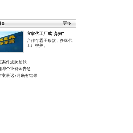
调查
更多
宜家代工厂成“弃妇”
合作存霸王条款，多家代
工厂被关。
宝案件波澜起伏
咖啡企业资金告急
吉案最迟7月底有结果