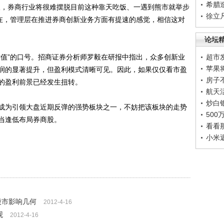
希腊
，券商行业将很难摆脱目前这种靠天吃饭、一遇到熊市就举步
徐立
现在，管理层在推进券商创新业务方面有提速的感觉，相信这对
论坛
值”的口号。招商证券分析师罗毅在研报中指出，众多创新业
超市
苹果
润的显著提升，但盈利模式清晰可见。因此，如果仅仅看市盈
房子
的盈利前景已经发生扭转。
航天
炒白
为引领大盘近期反弹的强势板块之一，不妨把该板块的走势
50
当逢低布局券商股。
看看
小米
股市影响几何
2012-4-16
观
2012-4-16