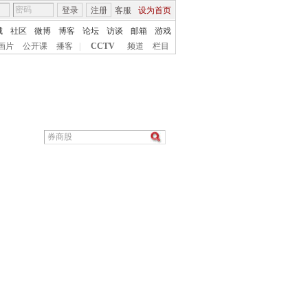
登录
注册
客服
设为首页
城
社区
微博
博客
论坛
访谈
邮箱
游戏
画片
公开课
播客
|
CCTV
频道
栏目