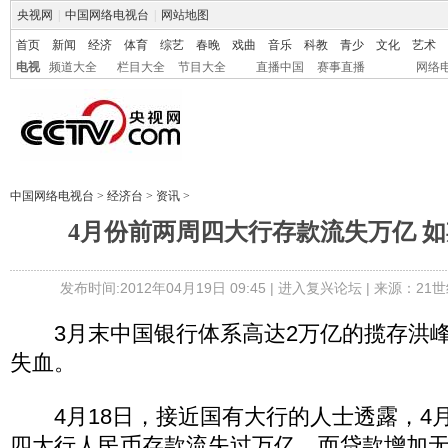
央视网
|
中国网络电视台
|
网站地图
首页
新闻
经济
体育
综艺
春晚
戏曲
音乐
科教
青少
文化
艺术
电视
频道大全
栏目大全
节目大全
直播中国
赛事直播
网络
中国网络电视台
>
经济台
>
资讯
>
4月份前两周四大行存款流失万亿 
发布时间:2012年04月19日 09:45 |
进入复兴论坛
| 来源：21
3月末中国银行体系高达2万亿的揽存洪峰
失血。
4月18日，接近国有大行的人士透露，4
四大行人民币存款流失过万亿，而贷款增加无