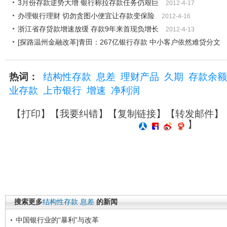
3月份存款逆势大增 银行称拉存款任务仍艰巨
2012-4-17
办理银行理财 切勿贪图小便宜让存款变保险
2012-4-16
浙江省存贷款增速放缓 存款9年来首现负增长
2012-4-13
[探路温州金融改革]青田：267亿银行存款 中小客户依然难贷分文
热词：
结构性存款
息差
理财产品
久期
存款余额
业存款
上市银行
增速
净利润
【
打印
】【
我要纠错
】【
复制链接
】【
转发邮件
】
】
搜索更多
结构性存款
息差
的新闻
中国银行业的“暴利”与改革