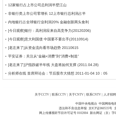
12家银行占上市公司总利润半壁江山
非银行类上市公司零增长 12上市银行总利润占半
内地银行占全球银行业利润20% 金融创新两头食利
[今日观察]银行：高利润应来自高竞争力(20120206)
[今日观察]意大利国债 中国要不要出手(20110914)
[老左来了]从资金流向看市场趋势 20110615
平安证券：关注从“金融+消费”到“消费+制造”
[老左来了]沪指跌破半年线 大盘将如何支撑 (2011.04.28)
分析师在线 首席辩论会：节后股市大猜想 2011-01-04 10：05
关于CCTV
|
联系CCTV
|
关于CNTV
|
联系CNTV
|
人才招聘
中国中央电视台 中国网络电
违法和不良信息举报
京ICP证060535号
网上传播视听节目许可证号 0102004
新出网证（京）字0