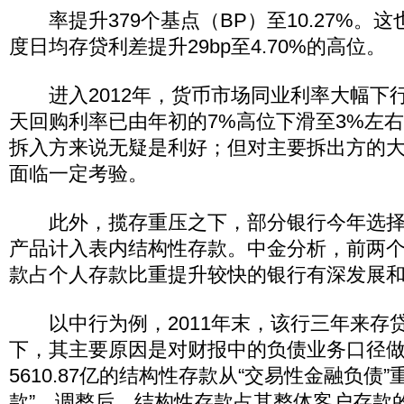
率提升379个基点（BP）至10.27%。
度日均存贷利差提升29bp至4.70%的高位。
进入2012年，货币市场同业利率大幅下行
天回购利率已由年初的7%高位下滑至3%左
拆入方来说无疑是利好；但对主要拆出方的
面临一定考验。
此外，揽存重压之下，部分银行今年选择
产品计入表内结构性存款。中金分析，前两
款占个人存款比重提升较快的银行有深发展
以中行为例，2011年末，该行三年来存贷
下，其主要原因是对财报中的负债业务口径
5610.87亿的结构性存款从“交易性金融负债
款”。调整后，结构性存款占其整体客户存款的6