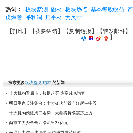
热词：
板块监测
磁材
板块热点
基本每股收益
产
旋焊管
净利润
扁平材
大尺寸
【
打印
】【
我要纠错
】【
复制链接
】【
转发邮件
】
】
搜索更多
板块监测
磁材
的新闻
十大机构看后市：短期超买 逢高减仓为宜
明日重点关注集合：十大板块前景向好诞生牛股
十大机构预测周二走势：大盘将持续震荡上扬
两市主力资金合计净流出27亿元
短线压力进一步增强 三类股或成避风港