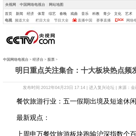
央视网
|
中国网络电视台
|
网站地图
首页
新闻
经济
体育
综艺
春晚
戏曲
音乐
科教
青少
文化
艺术
电视
频道大全
栏目大全
节目大全
直播中国
赛事直播
网络
中国网络电视台
>
经济台
>
股票
>
明日重点关注集合：十大板块热点频发
发布时间:2012年04月23日 17:14 |
进入复兴论坛
| 来源：金
餐饮旅游行业：五一假期出境及短途休闲
最新观点：
上周申万餐饮旅游板块跑输沪深指数个百