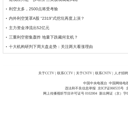
利空太多，2500点将受考验
内外利空笼罩A股 “2319”式挖坑再度上演？
主力资金净流出52亿元
三重利空密集轰炸 地量下跌藏何玄机？
十大机构研判下周大盘走势：关注两大看涨理由
关于CCTV
|
联系CCTV
|
关于CNTV
|
联系CNTV
|
人才招聘
中国中央电视台 中国网络电
违法和不良信息举报
京ICP证060535号
网上传播视听节目许可证号 0102004
新出网证（京）字0