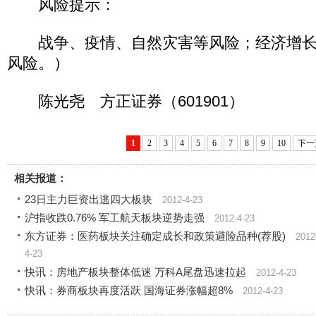
风险提示：
战争、疫情、自然灾害等风险；经济增长
风险。）
陈光尧 方正证券（601901）
1
2
3
4
5
6
7
8
9
10
下一
相关报道：
23日主力巨资出逃四大板块
2012-4-23
沪指收跌0.76% 军工航天板块逆势走强
2012-4-23
东方证券：医药板块关注确定成长和政策避险品种(荐股)
2012
4-23
快讯：房地产板块整体低迷 万科A尾盘迅速拉起
2012-4-23
快讯：券商板块再度活跃 国海证券涨幅超8%
2012-4-23