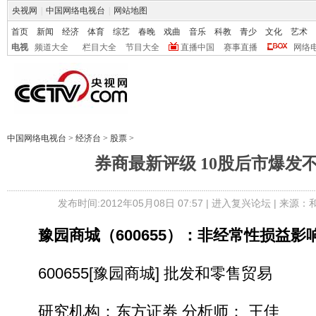
央视网
|
中国网络电视台
|
网站地图
首页
新闻
经济
体育
综艺
春晚
戏曲
音乐
科教
青少
文化
艺术
电视
频道大全
栏目大全
节目大全
直播中国
赛事直播
网络
中国网络电视台
>
经济台
>
股票
>
券商最新评级 10股后市爆发
发布时间:2012年05月08日 07:57 |
进入复兴论坛
| 来源：
豫园商城（600655）：非经常性损益影
600655[豫园商城] 批发和零售贸易
研究机构：东方证券 分析师： 王佳