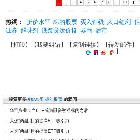
1
2
3
4
5
6
7
8
9
10
下一
热词：
折价水平
标的股票
买入评级
人口红利
估
证券
鲜味剂
铁路货运价格
券商
后市
【
打印
】【
我要纠错
】【
复制链接
】【
转发邮件
】
】
搜索更多
折价水平
标的股票
的新闻
华宝兴业：当ETF成为融资融券标的之后
入选“两融”标的提高ETF吸引力
入选“两融”标的提高ETF吸引力