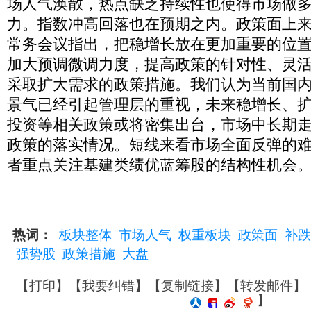
场人气涣散，热点缺乏持续性也使得市场做
力。指数冲高回落也在预期之内。政策面上
常务会议指出，把稳增长放在更加重要的位
加大预调微调力度，提高政策的针对性、灵
采取扩大需求的政策措施。我们认为当前国
景气已经引起管理层的重视，未来稳增长、
投资等相关政策或将密集出台，市场中长期
政策的落实情况。短线来看市场全面反弹的
者重点关注基建类绩优蓝筹股的结构性机会
热词：
板块整体
市场人气
权重板块
政策面
补跌
强势股
政策措施
大盘
【
打印
】【
我要纠错
】【
复制链接
】【
转发邮件
】
】