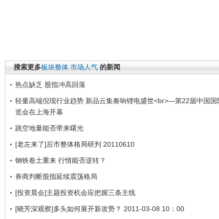
搜索更多
板块整体
市场人气
的新闻
热点缺乏 股指冲高回落
轻量高端倪现行业趋势 新品云集奏响锂电盛世<br>—第22届中国
览会在上海开幕
跳空地量能否带来曙光
[老左来了]后市整体格局研判 20110610
钢铁卷土重来 行情能否逆转？
券商判断股指延续震荡格局
[投资晨会]主题投资机会应把握三条主线
[晓芳深观察]多头如何展开新攻势？ 2011-03-08 10：00