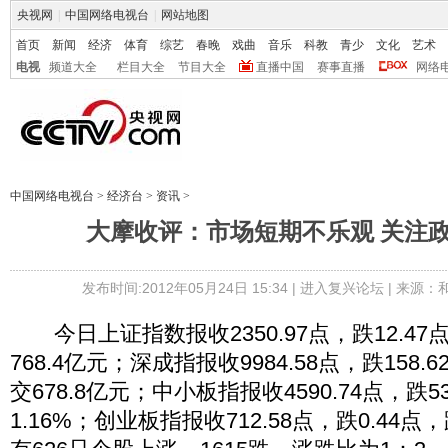
央视网
|
中国网络电视台
|
网站地图
首页
新闻
经济
体育
综艺
春晚
戏曲
音乐
科教
青少
文化
艺术
电视
频道大全
栏目大全
节目大全
直播中国
赛事直播
网络
中国网络电视台
>
经济台
>
资讯
>
大摩收评：市场短期不乐观 关注
发布时间:2012年05月24日 15:34 |
进入复兴论坛
| 来源：
今日上证指数报收2350.97点，跌12.47点
768.4亿元；深成指报收9984.58点，跌158.
交678.8亿元；中小板指报收4590.74点，跌5
1.16%；创业板指报收712.58点，跌0.44点