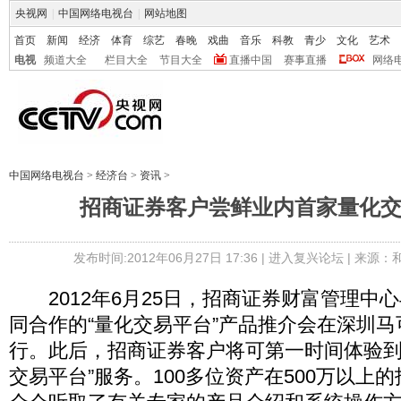
央视网
|
中国网络电视台
|
网站地图
首页
新闻
经济
体育
综艺
春晚
戏曲
音乐
科教
青少
文化
艺术
电视
频道大全
栏目大全
节目大全
直播中国
赛事直播
网络
中国网络电视台
>
经济台
>
资讯
>
招商证券客户尝鲜业内首家量化
发布时间:2012年06月27日 17:36 |
进入复兴论坛
| 来源：
2012年6月25日，招商证券财富管理中心与Pr
同合作的“量化交易平台”产品推介会在深圳
行。此后，招商证券客户将可第一时间体验到
交易平台”服务。100多位资产在500万以上