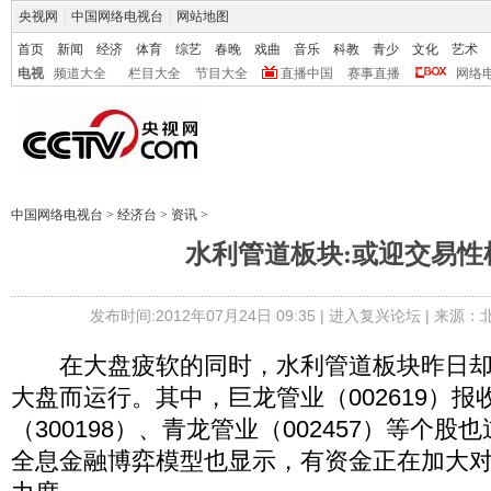
央视网
|
中国网络电视台
|
网站地图
首页
新闻
经济
体育
综艺
春晚
戏曲
音乐
科教
青少
文化
艺术
电视
频道大全
栏目大全
节目大全
直播中国
赛事直播
网络
中国网络电视台
>
经济台
>
资讯
>
水利管道板块:或迎交易性
发布时间:2012年07月24日 09:35 |
进入复兴论坛
| 来源：
在大盘疲软的同时，水利管道板块昨日却
大盘而运行。其中，巨龙管业（002619）
（300198）、青龙管业（002457）等个
全息金融博弈模型也显示，有资金正在加大