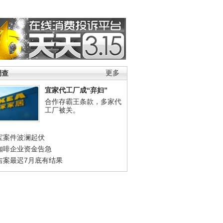
调查
更多
宜家代工厂成“弃妇”
合作存霸王条款，多家代
工厂被关。
宝案件波澜起伏
咖啡企业资金告急
吉案最迟7月底有结果