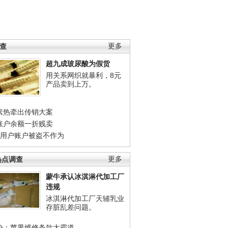
调查
更多
超九成玻尿酸为假货
用关系网织就暴利，8元
产品卖到上万。
素热牵出传销大案
账户余额一折贱卖
店用户账户被盗不作为
热点调查
更多
蒙牛承认冰淇淋代加工厂
违规
冰淇淋代加工厂天辅乳业
存脏乱差问题。
协：苹果维修条款太霸道