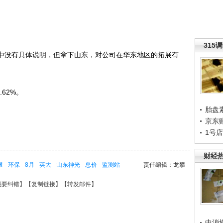
315
中没有具体说明，但拿下山东，对公司在华东地区的拓展有
62%。
胎盘
京东
1号
财经
限
环保
8月
英大
山东神光
总价
监测站
责任编辑：龙攀
我要纠错
】【
复制链接
】【
转发邮件
】
中消