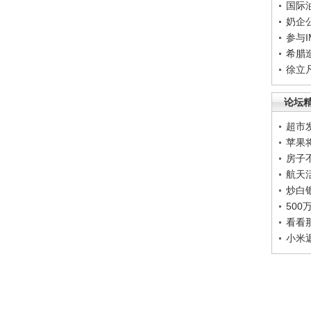
国际
奶企
参与
希腊
徐立
论坛
超市
苹果
房子
航天
炒白
50
看看
小米