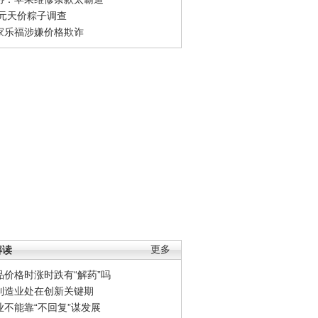
0元天价粽子调查
家乐福涉嫌价格欺诈
解读
更多
品价格时涨时跌有“解药”吗
制造业处在创新关键期
业不能靠“不回复”谋发展