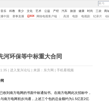
音乐
科教
青少
文化
艺术
公益
产经
汽车
旅游
健康
时尚
三农
商
直播中国
赛事直播
网络电视客户端
|
高清
电影
电视剧
纪录片
动
先河环保等中标重大合同
:35 |
进入复兴论坛
| 来源：东方网 |
手机看视频
合同
已收到南方电网的书面中标通知书。在南方电网此次招标中，
经与南方电网初步沟通，上述三个包的总金额约为1.5亿至2亿