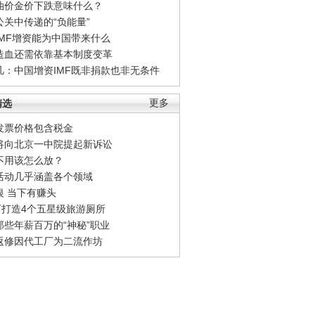
油价金价下跌意味什么？
公关中传递的“负能量”
IMF增资能为中国带来什么
造血还需依靠基本制度变革
凡：中国增资IMF既非捐款也非无条件
精选
更多
发票价格包含税金
将向北京一中院提起新诉讼
不用该怎么放？
活动几乎涵盖各个领域
银 当下有赚头
0万打造4个五星级旅游厕所
那些年薪百万的“神秘”职业
返修因代工厂为二流作坊