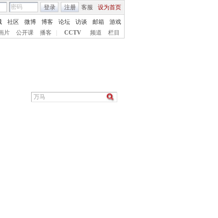
登录
注册
客服
设为首页
城
社区
微博
博客
论坛
访谈
邮箱
游戏
画片
公开课
播客
|
CCTV
频道
栏目