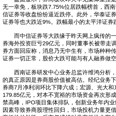
无一幸免，板块跌7.75%位居跌幅榜首，西
信证券等收盘纷纷逼近跌停。此外，华泰证
证券等也大跌近9%。跌幅最小的太平洋证券
而中信证券等大跌缘于昨天网上疯传的一
券海外投资巨亏29亿元，同时董事长被带走
券方面回应称，消息乃无中生有，市场种种
证券一切正常，股价大跌可能与有人融券做
西南证券研发中心业务总监许维鸿分析，
的真正原因是券商股价值被高估。经纪业务
券商7月净利润环比下降六成；宏源、光大和
179.85亿元，对本不宽裕的市场资金再次形
禁高峰，IPO项目集体排队，创新业务年内
因素导致券商股理性回归，市场投机力量更