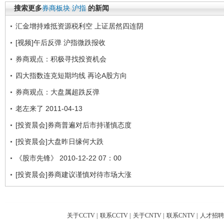
搜索更多
券商板块
沪指
的新闻
汇金增持难抵资源税利空 上证居然四连阴
[视频]午后反弹 沪指微跌报收
券商观点：积极寻找投资机会
四大指数连克短期均线 再论A股方向
券商观点：大盘属超跌反弹
老左来了 2011-04-13
[投资晨会]券商普遍对后市持谨慎态度
[投资晨会]大盘昨日缘何大跌
《股市先锋》 2010-12-22 07：00
[投资晨会]券商建议谨慎对待市场大涨
关于CCTV
|
联系CCTV
|
关于CNTV
|
联系CNTV
|
人才招聘