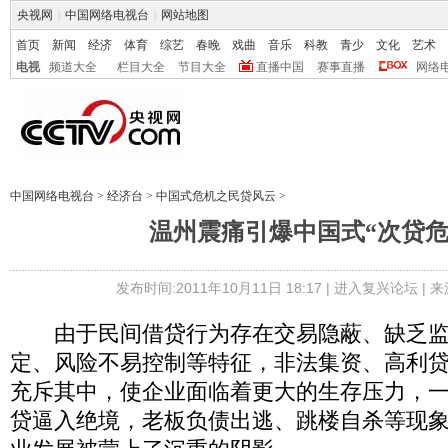
央视网
|
中国网络电视台
|
网站地图
首页
新闻
经济
体育
综艺
春晚
戏曲
音乐
科教
青少
文化
艺术
电视
频道大全
栏目大全
节目大全
直播中国
赛事直播
网络
中国网络电视台
>
经济台
>
中国式危机之民贷风云
>
温州震痛引爆中国式“次贷危
发布时间:2011年10月11日 18:17 |
进入复兴论坛
| 
由于民间借贷行为存在交易隐蔽、缺乏监
定、风险不易控制等特征，非法集资、高利
充斥其中，使企业面临着更大的生存压力，
贷逼入绝境，老板负债出逃、跳楼自杀等现