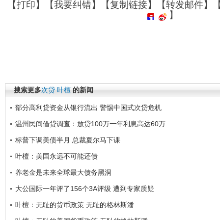
【
打印
】【
我要纠错
】【
复制链接
】【
转发邮件
】
】
搜索更多
次贷
叶檀
的新闻
部分高利贷资金从银行流出 警惕中国式次贷危机
温州民间借贷调查：放贷100万一年利息高达60万
标普下调美债半月 总裁夏尔马下课
叶檀：美国永远不可能还债
养老金是未来全球最大债务黑洞
大公国际一年评了156个3A评级 遭到专家质疑
叶檀：无耻的货币政策 无耻的格林斯潘