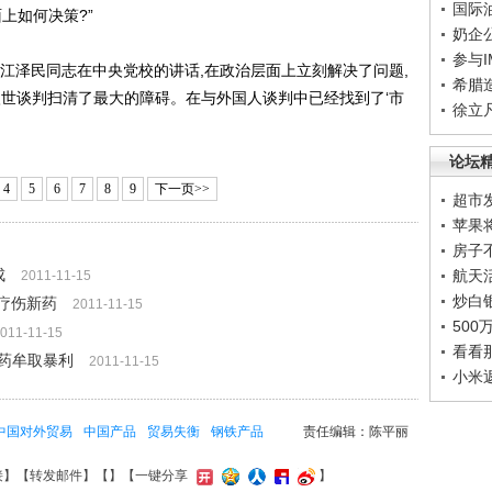
国际
面上如何决策?”
奶企
参与
泽民同志在中央党校的讲话,在政治层面上立刻解决了问题,
希腊
对入世谈判扫清了最大的障碍。在与外国人谈判中已经找到了‘市
徐立
论坛
4
5
6
7
8
9
下一页>>
超市
苹果
房子
成
航天
2011-11-15
炒白
找疗伤新药
2011-11-15
50
011-11-15
看看
药牟取暴利
2011-11-15
小米
中国对外贸易
中国产品
贸易失衡
钢铁产品
责任编辑：陈平丽
接
】【
转发邮件
】【
】
【一键分享
】