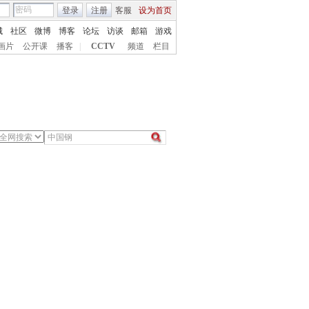
登录
注册
客服
设为首页
城
社区
微博
博客
论坛
访谈
邮箱
游戏
画片
公开课
播客
|
CCTV
频道
栏目