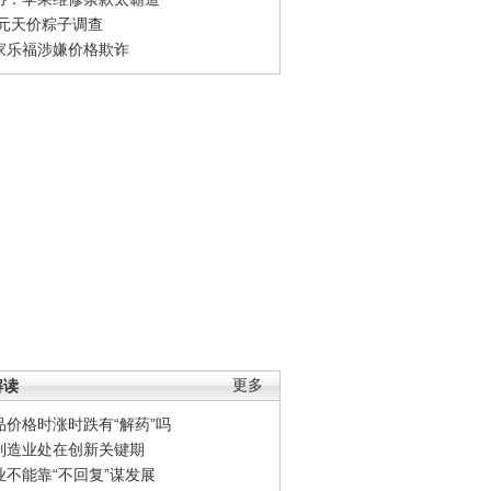
0元天价粽子调查
家乐福涉嫌价格欺诈
解读
更多
品价格时涨时跌有“解药”吗
制造业处在创新关键期
业不能靠“不回复”谋发展