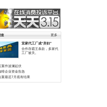
调查
更多
宜家代工厂成“弃妇”
合作存霸王条款，多家代
工厂被关。
宝案件波澜起伏
咖啡企业资金告急
吉案最迟7月底有结果