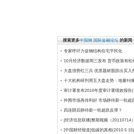
搜索更多
中国钢
国际金融论坛
的新闻
专家呼吁力促钢结构住宅平民化
10月经济数据周三发布 货币政策有松
大盘强势红三兵 优质题材股跌出买入良
十大机构研判周五大盘走势：地量纠
审计署发布2010年度审计署绩效报告(
外围市场再传利好 市场静待新一轮超
四连阴后静待新一轮超跌反弹？
[经济信息联播]整期视频（20110714
[中国财经报道]低碳的真相(2010.5.15