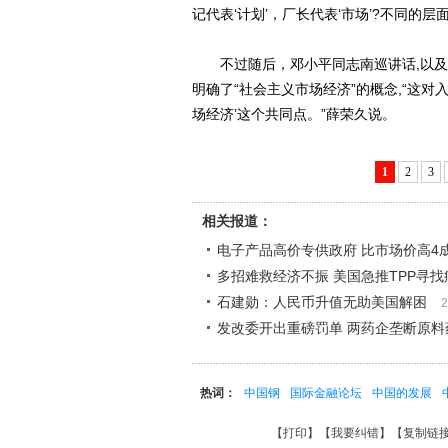
记代表‘计划’，厂长代表‘市场’?不同的层
不过随后，邓小平同志南巡讲话,以及江
明确了“社会主义市场经济”的概念,“这
场经济’这个共同点。”薛荣久说。
1
2
3
相关报道：
电子产品高价专供政府 比市场价高4
多招难救经济不振 美国急推TPP寻
石建勋：人民币升值无助美国解困
2
发改委开出重磅罚单 两药企垄断原料
热词：
中国钢
国际金融论坛
中国的发展
【
打印
】【
我要纠错
】【
复制链