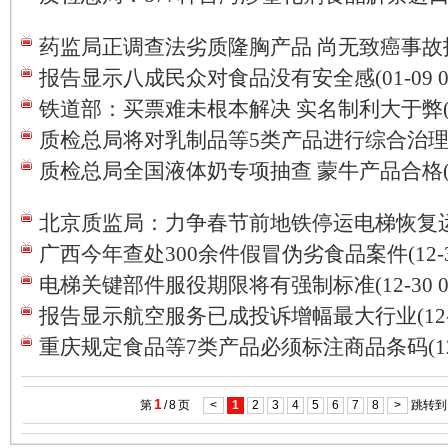
药监局正调查法劣质隆胸产品 尚无致癌事故报告(01
报告显示八成民众对食品没有安全感(01-09 09:
铁道部：买票难未根本解决 实名制利大于弊(01-0
质检总局将对乳制品等5类产品进行综合治理(01-0
质检总局全国液体奶专项抽查 蒙牛产品合格(01-0
北京质监局：力争春节前地铁停运电梯恢复运行(01
广西今年查处300余件假冒伪劣食品案件(12-31 
电梯关键部件服役期限将有强制标准(12-30 09:
报告显示航空服务已成投诉增幅最大行业(12-30 
重庆规定食品等7类产品必须标注商品条码(12-30
1
第
/
8
页
<
1
2
3
4
5
6
7
8
>
跳转到