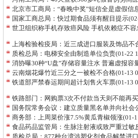
北京市工商局：“春晚中奖”短信全是虚假信息(02-
国家工商总局：快过期食品须有醒目提示(02-02 
世卫组织称手机存致癌风险 手机依赖症不容忽视(02
上海检验检疫局：近三成进口服装及饰品不合格(02
质检总局：电梯安全由制造单位负责(01-22 11:
消协曝30种“U盘”存储容量注水 普遍虚报容量(01-
云南烟花爆竹近三分之一被检不合格(01-13 09:
铁道部严禁春运期间超计划售火车票(01-13 09:
铁路部门：网购票3次不付款当天则不能再买(01-1
国务院常务会议：建立质量黑名单并向社会公开(01
商务部：上周菜价涨7.5%黄瓜青椒领涨(01-11 2
食品药品监管局：生脉注射液或致严重过敏反应(01
质检总局：877种台湾涉塑化剂食品解禁进口(01-1