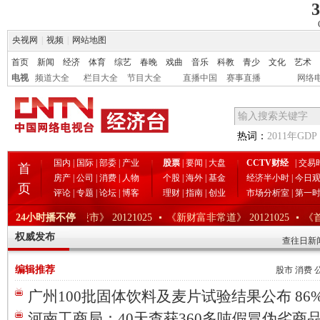
3
央视网
|
视频
|
网站地图
首页
新闻
经济
体育
综艺
春晚
戏曲
音乐
科教
青少
文化
艺术
电视
频道大全
栏目大全
节目大全
直播中国
赛事直播
网络
热词：
2011年GDP
国内
|
国际
|
部委
|
产业
股票
|
要闻
|
大盘
CCTV财经
|
交易
首
房产
|
公司
|
消费
|
人物
个股
|
海外
|
基金
经济半小时
|
今日
页
评论
|
专题
|
论坛
|
博客
理财
|
指南
|
创业
市场分析室
|
第一
21025
24小时播不停
《今日股市》 20121025
《新财富非常道》 20121025
《首
权威发布
查往日新
编辑推荐
股市
消费
广州100批固体饮料及麦片试验结果公布 86%合格(
河南工商局：40天查获360多吨假冒伪劣商品(02-