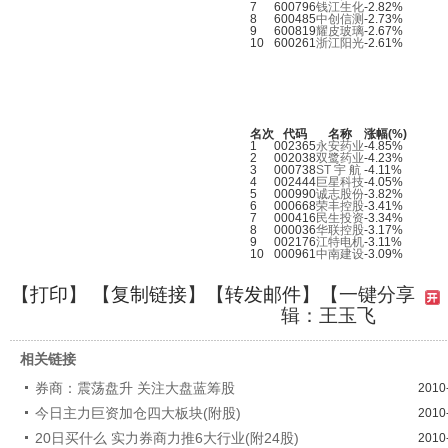
7
600796
钱江生化
-2.82%
8
600485
中创信测
-2.73%
9
600819
耀皮玻璃
-2.67%
10
600261
浙江阳光
-2.61%
名次
代码
名称
涨幅(%)
1
002365
永安药业
-4.85%
2
002038
双鹭药业
-4.23%
3
000738
ST 宇 航
-4.11%
4
002444
巨星科技
-4.05%
5
000990
诚志股份
-3.82%
6
000668
荣丰控股
-3.41%
7
000416
民生投资
-3.34%
8
000036
华联控股
-3.17%
9
002176
江特电机
-3.11%
10
000961
中南建设
-3.09%
【
打印
】 【
复制链接
】【
转发邮件
】
【一键分享
辑：王玉飞
相关链接
券商：震荡盘升 关注大盘蓝筹股
2010
今日主力巨资加仓四大板块(附股)
2010
20日买什么 实力券商力推6大行业(附24股)
2010