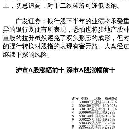
上，切忌追高，对于二线蓝筹可逢低吸纳。
广发证券：银行股下半年的业绩将承受重
异的银行既便有所表现，恐怕也将步地产股
重股的拉升虽然避免了双头形态的成形，但
的强行转换对股指的表现有害无益，大盘经
继续下探的风险。
沪市A股涨幅前十
深市A股涨幅前十
名次
代码
名称
涨幅(%)
1
600807
天业股份
10.02%
2
600459
贵研铂业
10.01%
3
600132
重庆啤酒
10.01%
4
600960
滨州活塞
9.98%
5
600730
中国高科
9.97%
6
600225
天津松江
9.96%
7
600335
鼎盛天工
7.78%
8
600113
浙江东日
7.36%