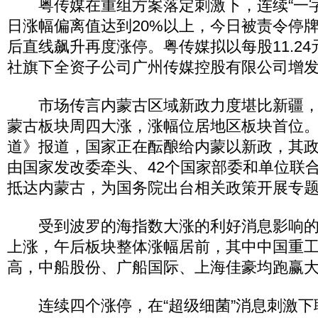
粤传媒在重组方案落定刺激下，连续“一字
日涨幅偏离值达到20%以上，今日被责令停
后直线飙升再度涨停。粤传媒拟以每股11.2
社旗下全资子公司广州传媒控股有限公司增发不
市场传言内蒙古区域新政力度堪比新疆，
蒙古板块周四大涨，涨幅位居地区板块首位。
道》报道，国家正在酝酿给内蒙以新政，其
由国家发改委牵头、42个国家部委和单位联
抵达内蒙古，为国务院出台相关政策开展专
受到波罗的海指数大涨的利好消息影响的
上涨，午后板块整体涨幅居前，其中中国重工
高，中船股份、广船国际、上海佳豪均跑赢
连续四个涨停，在“超级细菌”消息刺激下