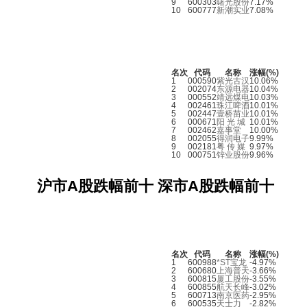
9
600303
曙光股份
7.17%
10
600777
新潮实业
7.08%
名次
代码
名称
涨幅(%)
1
000590
紫光古汉
10.06%
2
002074
东源电器
10.04%
3
000552
靖远煤电
10.03%
4
002461
珠江啤酒
10.01%
5
002447
壹桥苗业
10.01%
6
000671
阳 光 城
10.01%
7
002462
嘉事堂
10.00%
8
002055
得润电子
9.99%
9
002181
粤 传 媒
9.97%
10
000751
锌业股份
9.96%
沪市A股跌幅前十
深市A股跌幅前十
名次
代码
名称
涨幅(%)
1
600988
*ST宝龙
-4.97%
2
600680
上海普天
-3.66%
3
600815
厦工股份
-3.55%
4
600855
航天长峰
-3.02%
5
600713
南京医药
-2.95%
6
600535
天士力
-2.82%