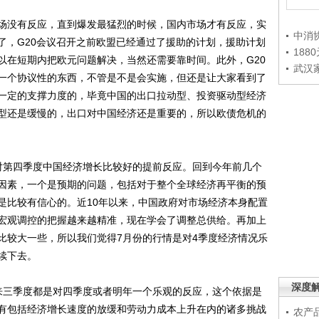
没有反应，直到爆发最猛烈的时候，国内市场才有反应，实
中消
了，G20会议召开之前欧盟已经通过了援助的计划，援助计划
188
以在短期内把欧元问题解决，当然还需要靠时间。此外，G20
武汉
一个协议性的东西，不管是不是会实施，但还是让大家看到了
一定的支撑力度的，毕竟中国的出口拉动型、投资驱动型经济
型还是缓慢的，出口对中国经济还是重要的，所以欧债危机的
。
第四季度中国经济增长比较好的提前反应。回到今年前几个
因素，一个是预期的问题，包括对于整个全球经济再平衡的预
是比较有信心的。近10年以来，中国政府对市场经济本身配置
宏观调控的把握越来越精准，现在学会了调整总供给。再加上
比较大一些，所以我们觉得7月份的行情是对4季度经济情况乐
续下去。
深度
三季度都是对四季度或者明年一个乐观的反应，这个依据是
有包括经济增长速度的放缓和劳动力成本上升在内的诸多挑战
农产