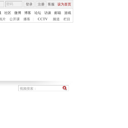
登录
注册
客服
设为首页
城
社区
微博
博客
论坛
访谈
邮箱
游戏
画片
公开课
播客
|
CCTV
频道
栏目