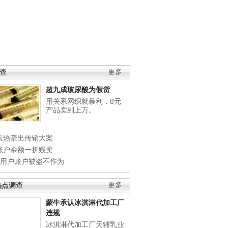
调查
更多
超九成玻尿酸为假货
用关系网织就暴利，8元
产品卖到上万。
素热牵出传销大案
账户余额一折贱卖
店用户账户被盗不作为
热点调查
更多
蒙牛承认冰淇淋代加工厂
违规
冰淇淋代加工厂天辅乳业