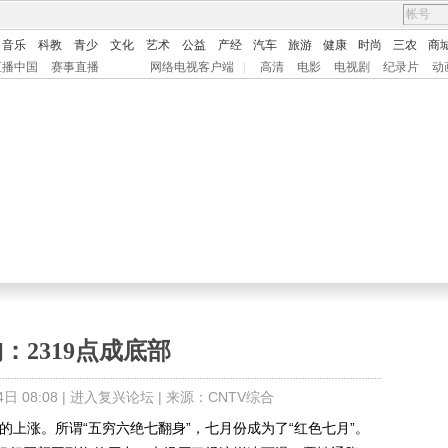
音乐
科教
青少
文化
艺术
公益
产经
汽车
旅游
健康
时尚
三农
商
直播中国
赛事直播
网络电视客户端
|
高清
电影
电视剧
纪录片
动
：2319点成底部
 08:08 |
进入复兴论坛
| 来源：CNTV综合
上涨。所谓“五穷六绝七翻身”，七月份成为了“红色七月”。