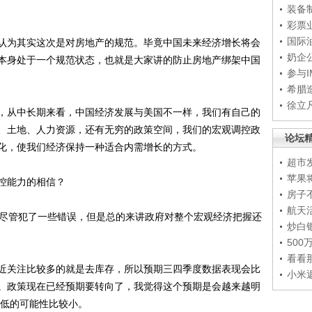
装备
彩票
国际
为其实这次是对房地产的规范。毕竟中国未来经济增长将会
奶企
本身处于一个规范状态，也就是大家讲的防止房地产绑架中国
参与
希腊
徐立
从中长期来看，中国经济发展与美国不一样，我们有自己的
、土地、人力资源，还有无穷的政策空间，我们的宏观调控政
论坛
化，使我们经济保持一种适合内需增长的方式。
超市
苹果
控能力的相信？
房子
航天
尽管犯了一些错误，但是总的来讲政府对整个宏观经济把握还
炒白
50
看看
关注比较多的就是去库存，所以预期三四季度数据表现会比
小米
。政策现在已经预期要转向了，我觉得这个预期是会越来越明
新低的可能性比较小。