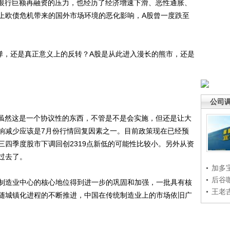
大银行巨额再融资的压力，也经历了经济增速下滑、恶性通胀、
上欧债危机带来的国外市场环境的恶化影响，A股曾一度跌至
，还是真正意义上的反转？A股是从此进入漫长的熊市，还是
公司
虽然这是一个协议性的东西，不管是不是会实施，但还是让大
响减少应该是7月份行情回复因素之一。目前政策现在已经预
三四季度股市下调回创2319点新低的可能性比较小。另外从资
过去了。
加多
后谷
造业中心的核心地位得到进一步的巩固和加强，一批具有核
王老
随城镇化进程的不断推进，中国在传统制造业上的市场依旧广