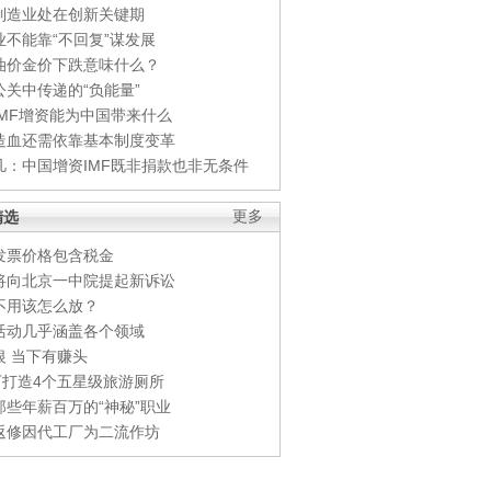
制造业处在创新关键期
业不能靠“不回复”谋发展
油价金价下跌意味什么？
公关中传递的“负能量”
IMF增资能为中国带来什么
造血还需依靠基本制度变革
凡：中国增资IMF既非捐款也非无条件
精选
更多
发票价格包含税金
将向北京一中院提起新诉讼
不用该怎么放？
活动几乎涵盖各个领域
银 当下有赚头
0万打造4个五星级旅游厕所
那些年薪百万的“神秘”职业
返修因代工厂为二流作坊