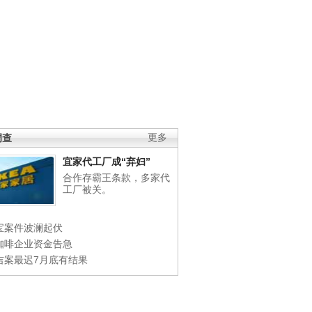
调查
更多
宜家代工厂成“弃妇”
合作存霸王条款，多家代
工厂被关。
宝案件波澜起伏
咖啡企业资金告急
吉案最迟7月底有结果