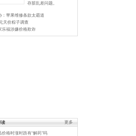
存脏乱差问题。
协：苹果维修条款太霸道
0元天价粽子调查
家乐福涉嫌价格欺诈
解读
更多
品价格时涨时跌有“解药”吗