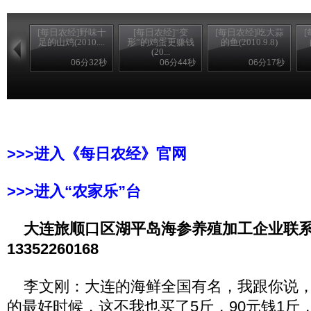
[每日农经]野味十
[每日农经]“变
[每日农经]吃大蒜
[
足的山鸡(2010....
形”的鸡蛋更赚钱
的鱼(2010.9.8)
(20...
06分32秒
06分44秒
06分17秒
>>>进入《每日农经》官网
>>>进入“农家乐”台
大连旅顺口区湖平岛海参养殖加工企业联
13352260168
李文刚：大连的海鲜全国有名，我跟你说，
的最好时候，这不我也买了5斤，90元钱1斤，