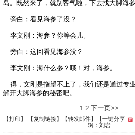
岛。既然来了，就别客气啦，下去找大脚海
旁白：看见海参了没？
李文刚：海参？你等会儿。
旁白：这回看见海参没？
李文刚：海什么参？哦！对，海参。
得，文刚是指望不上了，我们还是通过专业
解开大脚海参的秘密吧。
1
2
下一页>>
【
打印
】 【
复制链接
】【
转发邮件
】
【一键分享
辑：刘岩