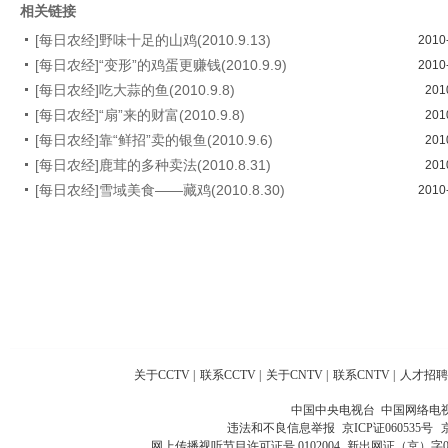
相关链接
[每日农经]野味十足的山鸡(2010.9.13)
2010
[每日农经]“变形”的鸡蛋更赚钱(2010.9.9)
2010
[每日农经]吃大蒜的鱼(2010.9.8)
201
[每日农经]“扇”来的财富(2010.9.8)
201
[每日农经]靠“鲜招”卖的银鱼(2010.9.6)
201
[每日农经]鹿茸的多种卖法(2010.8.31)
201
[每日农经]雪域美食——藏鸡(2010.8.30)
2010
关于CCTV
|
联系CCTV
|
关于CNTV
|
联系CNTV
|
人才招聘
中国中央电视台 中国网络电
违法和不良信息举报
京ICP证060535号
网上传播视听节目许可证号 0102004
新出网证（京）字0