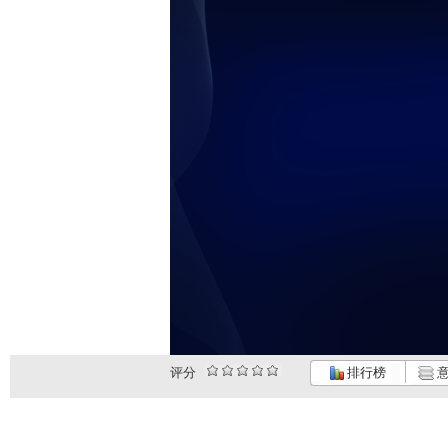
评分
排行榜
意