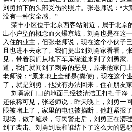
刘勇拍下的头部受伤的照片。
张
老师说：“
大
没有一种安全感。”
荣丰小区位于北京西客站附近，属于北京
出小户型的概念而火爆京城，刘勇也是在这
入住的业主，但
张
老师说，现在这个小伙子
且也进不去家了。我们提出到刘勇家看看，
见，带着我们从地下车库绕道来到了刘勇家
道，我们就闻到了刺鼻的恶臭，原来他家门
老师说：“
原来地上全部是
(
粪便
)
，现在这个
了
，
就是刘勇，他没有办法回来，住在朋友家
刘勇家门口的地面已经被清洁工打扫干净
还依稀可见，
张
老师说，昨天晚上，刘勇一
眼被堵上了，家里的电也被掐断，他赶紧报
现场，做了笔录，等民警走后，刘勇正在清
到了袭击。刘勇到底和谁结下了这么大的恩