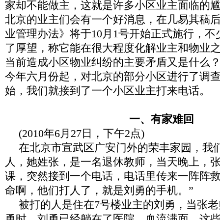
家却不能做主，这就是许多小区业主面临的
北京的业主们会有一个好消息，在几易其稿
业管理办法》将于
10
月
1
号开始正式施行，不
了厚望，称它能在很大程度化解业主和物业
当前造成小区物业纠纷的主要矛盾又是什么
今年六月份起，对北京的部分小区进行了调
始，我们就接到了一个小区业主打来电话。
一、有家难回
(
2010
年
6
月
27
日
，
下午
2
点)
在北京市宣武区广安门外的荣丰家园，我
人，她姓张，是一名退休教师，
当天晚上，
课，突然接到一个电话，电话里传来一阵阵
命啊，他们打人了，就是刘勇的手机。”
被打的人是住在
7
号楼业主的刘勇，当
张
老
勇时，刘勇已经躺在了医院，血流满面，这