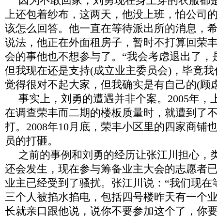
因为不敢回家，刘勇现在身上穿的衣服都
上还包着纱布，这两天，他没上班，怕公司
该怎么回答。他一直在等待派出所的消息，
说法，他正在外面租房子，暂时不打算回荣
会的事他也不想参与了。
“
我会考虑退出了，
但我现在还是支持
(
成立业主委员会
)
，毕竟我
觉得很对不起大家，但我确实是有自己的
(
顾
事实上，刘勇的遭遇并非个案。
2005
年，
在调查荣丰而二期的楼板质量时，就遭到了
打。
2008
年
10
月底，荣丰小区里的四家商铺
员的打砸。
之前的事例和刘勇的经历让张江川担心，
还会发生，
现在参与筹备业主大会的志愿者
业主已经受到了骚扰。
张江川
说：“
我们现在
三个人被掐水掐电，包括四号楼昨天有一个
长就亲口跟他说，说你不要参加这个了，你要