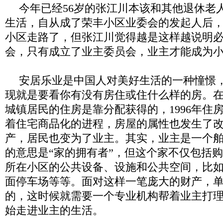
今年已经
56
岁的张江川本该和其他退休老
生活，自从成了荣丰小区业委会的发起人后
小区走路了，但张江川觉得越是这样越说明
会，只有成立了业主委员会，业主才能成为
安居乐业是中国人对美好生活的一种憧憬，
现就是要看你有没有房住或住什么样的房。
城镇居民的住房是靠分配获得的，
1996
年住
着住宅商品化的进程，房屋的属性也发生了
产，居民也变为了业主。其实，业主是一个
的意思是“家的拥有者”，但这个家不仅包括
所在小区的公共设备、设施和公共空间，比
面停车场等等。面对这样一笔庞大的财产，
的，这时候就需要一个专业机构帮着业主打
始走进业主的生活。