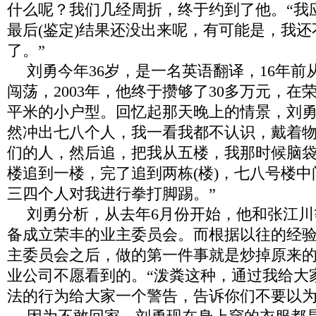
什么呢？我们几经周折，终于约到了他。
“
我
最后
(
鉴定
)
结果还没出来呢，有可能是，我还
了。”
刘勇今年
36
岁，是一名英语翻译，
16
年前
闯荡，
2003
年，他终于攒够了
30
多万元，在
平米的小户型。回忆起那天晚上的情景，刘
然冲出七八个人，我一看我都不认识，戴着
们的人，然后追，把我从五楼，我那时候脑
楼追到一楼，完了追到两栋
(
楼
)
，七八号楼中
三四个人对我进行拳打脚踢。”
刘勇分析，从去年
6
月份开始，他和张江川
备成立荣丰的业主委员会。而根据以往的经
主委员会之后，做的第一件事就是炒掉原来
业公司不愿看到的。
“
泼粪这种，通过我给大
法的行为给大家一个警告，告诉你们不要以为