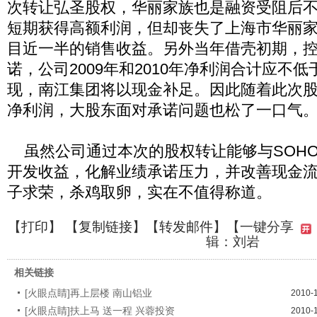
次转让弘圣股权，华丽家族也是融资受阻后
短期获得高额利润，但却丧失了上海市华丽
目近一半的销售收益。另外当年借壳初期，
诺，公司2009年和2010年净利润合计应不
现，南江集团将以现金补足。因此随着此次股权
净利润，大股东面对承诺问题也松了一口气
虽然公司通过本次的股权转让能够与SOH
开发收益，化解业绩承诺压力，并改善现金
子求荣，杀鸡取卵，实在不值得称道。
【
打印
】 【
复制链接
】【
转发邮件
】
【一键分享
辑：刘岩
相关链接
[火眼点睛]再上层楼 南山铝业
2010-
[火眼点睛]扶上马 送一程 兴蓉投资
2010-