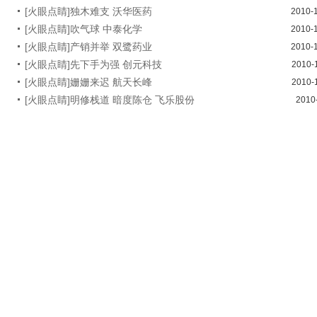
[火眼点睛]独木难支 沃华医药
2010-
[火眼点睛]吹气球 中泰化学
2010-
[火眼点睛]产销并举 双鹭药业
2010-
[火眼点睛]先下手为强 创元科技
2010-
[火眼点睛]姗姗来迟 航天长峰
2010-
[火眼点睛]明修栈道 暗度陈仓 飞乐股份
2010