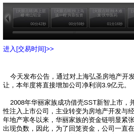
[火眼点睛]再上层
[火眼点睛]扶上马
[火眼点睛]独木难
楼 南山铝业
送一程 兴蓉投资
支 沃华医药
00分42秒
00分59秒
01分16秒
进入[交易时间]>>
今天发布公告，通过对上海弘圣房地产开发
让，本年度将直接增加公司净利润3.9亿元。
2008年华丽家族成功借壳SST新智上市，
性注入上市公司，主业转变为房地产开发与经营
年地产寒冬以来，华丽家族的资金链明显紧
出现负数，因此，为了回笼资金，公司一直