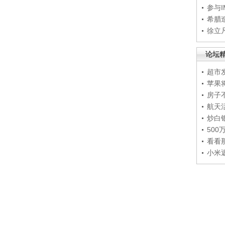
参与
希腊
徐立
论坛
超市
苹果
房子
航天
炒白
50
看看
小米