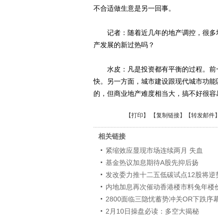
不合适做生意是另一回事。
记者：随着近几年的地产调控，很多地
产发展的新过热吗？
水皮：凡是投资都有平衡的过程。前一
快。另一方面，城市建设跟现代城市功能
的，但商业地产难度相当大，搞不好很容
【
打印
】 【
复制链接
】【
转发邮件
相关链接
紧缩效应显现市场连续两月 失血
基金热议加息期待A股先抑后扬
发改委力推十二五低碳试点12股将逆
内地加息再次催动香港楼市料兔年楼价
2800面临三隐忧蓄势冲关OR下跌序
2月10日操盘必读：多空大揭秘