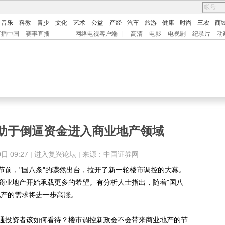
音乐
科教
青少
文化
艺术
公益
产经
汽车
旅游
健康
时尚
三农
商
直播中国
赛事直播
网络电视客户端
|
高清
电影
电视剧
纪录片
动
助于倒逼资金进入商业地产领域
 09:27 |
进入复兴论坛
| 来源：中国证券网
前，"国八条"的骤然出台，拉开了新一轮楼市调控的大幕。
商业地产开始承载更多的希望。有分析人士指出，随着"国八
地产的需求将进一步高涨。
投资者该如何看待？楼市调控新政会不会带来商业地产的节