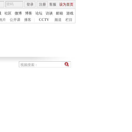
登录
注册
客服
设为首页
城
社区
微博
博客
论坛
访谈
邮箱
游戏
画片
公开课
播客
|
CCTV
频道
栏目