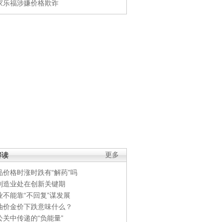
家乐福涉嫌价格欺诈
解读
更多
品价格时涨时跌有“解药”吗
制造业处在创新关键期
业不能靠“不回复”谋发展
油价金价下跌意味什么？
公关中传递的“负能量”