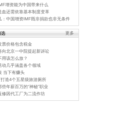
IMF增资能为中国带来什么
造血还需依靠基本制度变革
凡：中国增资IMF既非捐款也非无条件
精选
更多
发票价格包含税金
将向北京一中院提起新诉讼
不用该怎么放？
活动几乎涵盖各个领域
银 当下有赚头
0万打造4个五星级旅游厕所
那些年薪百万的“神秘”职业
返修因代工厂为二流作坊