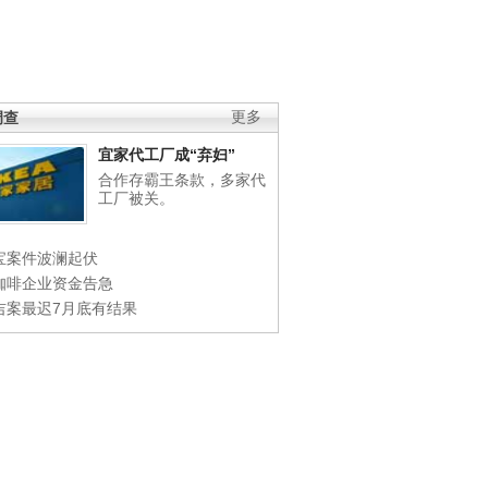
调查
更多
宜家代工厂成“弃妇”
合作存霸王条款，多家代
工厂被关。
宝案件波澜起伏
咖啡企业资金告急
吉案最迟7月底有结果