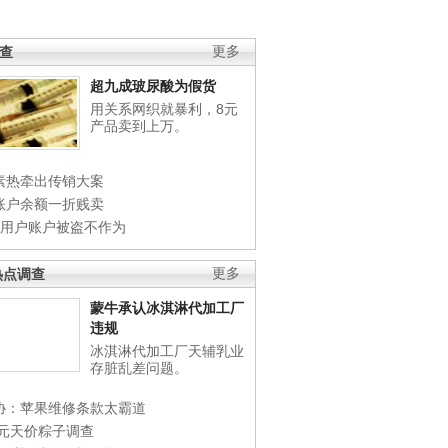
调查
更多
超九成玻尿酸为假货
用关系网织就暴利，8元
产品卖到上万。
素热牵出传销大案
账户余额一折贱卖
店用户账户被盗不作为
热点调查
更多
蒙牛承认冰淇淋代加工厂
违规
冰淇淋代加工厂天辅乳业
存脏乱差问题。
协：苹果维修条款太霸道
0元天价粽子调查