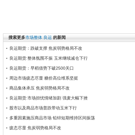
搜索更多
市场整体
良运
的新闻
良运期货：跌破支撑 焦炭弱势格局不改
良运期货:整体氛围不振 玉米继续减仓下行
良运期货：早稻借势下破2500关口
周边市场疲态尽显 糖价高位维系坚挺
商品集体承压 焦炭弱势格局不改
良运期货:市场担忧情绪加剧 强麦大幅下挫
股市以及商品市场普跌带动玉米下行
多重因素施压商品市场 铅锌短期维持区间振荡
疲态尽显 焦炭弱势格局不改