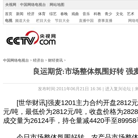
央视网
|
中国网络电视台
|
网站地图
首页
新闻
经济
体育
综艺
春晚
戏曲
音乐
科教
青少
文化
艺术
电视
频道大全
栏目大全
节目大全
直播中国
赛事直播
网络
中国网络电视台
>
经济台
>
财经资讯
>
良运期货:市场整体氛围好转 强
发布时间:2011年06月21日 16:36 |
进入复兴论坛
|
[世华财讯]强麦1201主力合约开盘2812元
元/吨，最低价为2812元/吨，收盘价格为2828
成交量为26124手，持仓量减4420手至8995
今日市场整体氛围好转，农产品市场整体