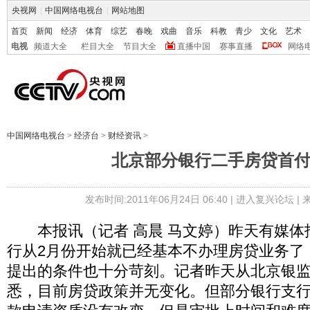
央视网
|
中国网络电视台
|
网站地图
首页
新闻
经济
体育
综艺
春晚
戏曲
音乐
科教
青少
文化
艺术
电视
频道大全
栏目大全
节目大全
直播中国
赛事直播
网络
中国网络电视台
>
经济台
>
财经资讯
>
北京部分银行二手房贷首
发布时间:2011年06月24日 06:40 |
进入复兴论坛
|
本报讯（记者 高晨 马文婷）昨天有媒体
行从2月份开始就已经基本不办理房贷业务了
提出的条件也十分苛刻。记者昨天从北京银
悉，目前房贷政策并无变化。但部分银行支