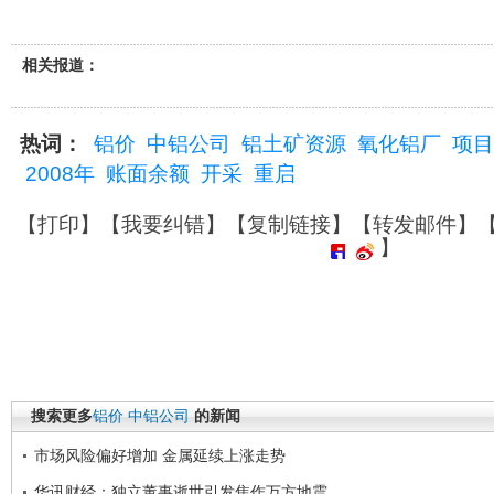
相关报道：
热词：
铝价
中铝公司
铝土矿资源
氧化铝厂
项目
2008年
账面余额
开采
重启
【
打印
】【
我要纠错
】【
复制链接
】【
转发邮件
】
】
搜索更多
铝价
中铝公司
的新闻
市场风险偏好增加 金属延续上涨走势
华讯财经：独立董事逝世引发焦作万方地震