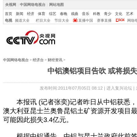
央视网
|
中国网络电视台
|
网站地图
首页
新闻
经济
体育
综艺
春晚
戏曲
音乐
科教
青少
文化
艺术
电视
频道大全
栏目大全
节目大全
直播中国
赛事直播
网络
中国网络电视台
>
经济台
>
财经资讯
>
中铝澳铝项目告吹 或将损失3
发布时间:2011年07月05日 08:12 |
进入复兴论坛
|
本报讯 (记者张奕)记者昨日从中铝获悉
澳大利亚昆士兰奥鲁昆铝土矿资源开发项目
可能因此损失3.4亿元。
根据中铝通告，中铝与昆士兰政府此前签