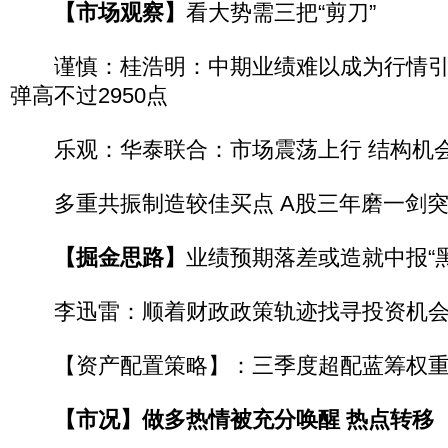
【市场观察】
看大势需三把“剪刀”
谨慎：桂浩明：中期业绩难以成为行情引擎
弹高不过2950点
乐观：华泰联合：市场震荡上行 结构机
多重共振制造较佳买点 A股三年磨一剑突
【掘金思路】
业绩预期落差或造就中报“黑
李迅雷：顺着财政政策轨迹找寻投资机
【资产配置策略】：三季度超配蓝筹权重
【市况】
做多热情被充分唤醒 热点转移