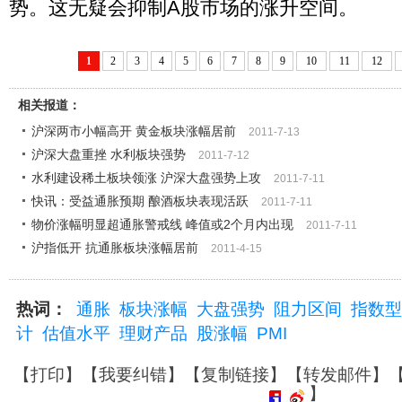
势。这无疑会抑制A股市场的涨升空间。
1
2
3
4
5
6
7
8
9
10
11
12
相关报道：
沪深两市小幅高开 黄金板块涨幅居前
2011-7-13
沪深大盘重挫 水利板块强势
2011-7-12
水利建设稀土板块领涨 沪深大盘强势上攻
2011-7-11
快讯：受益通胀预期 酿酒板块表现活跃
2011-7-11
物价涨幅明显超通胀警戒线 峰值或2个月内出现
2011-7-11
沪指低开 抗通胀板块涨幅居前
2011-4-15
热词：
通胀
板块涨幅
大盘强势
阻力区间
指数型
计
估值水平
理财产品
股涨幅
PMI
【
打印
】【
我要纠错
】【
复制链接
】【
转发邮件
】
】