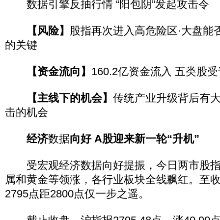
数据引擎反抽行情 “阳包阴”发起攻击令
【风险】
股指再次进入高危险区·大盘能否
的关键
【资金流向】
160.2亿资金流入 五类股
【
主线下的机会
】
传统产业升级背后有大
击的机会
经济
数据
向好 A股迎来新一轮“升机”
受宏观经济数据向好提振，今日两市股指
属和黄金等领涨，各行业板块全线飘红。至
2795点距2800点仅一步之遥。