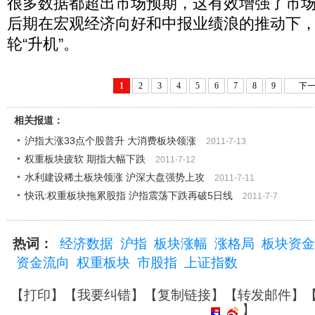
很多数据都超出市场预期，这有效增强了市
后期在宏观经济向好和中报业绩浪的推动下，
轮“升机”。
1
2
3
4
5
6
7
8
9
下一
相关报道：
沪指大涨33点个股普升 大消费板块领涨
2011-7-13
权重板块疲软 期指大幅下跌
2011-7-12
水利建设稀土板块领涨 沪深大盘强势上攻
2011-7-11
快讯:权重板块拖累股指 沪指震荡下跌再破5日线
2011-7-7
热词：
经济数据
沪指
板块涨幅
涨格局
板块资金
资金流向
权重板块
市股指
上证指数
【
打印
】【
我要纠错
】【
复制链接
】【
转发邮件
】
】